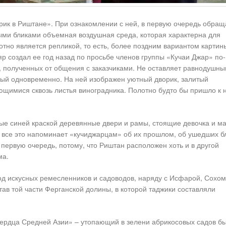
ик в Риштане». При ознакомлении с ней, в первую очередь обращ
ми бликами объемная воздушная среда, которая характерна для
тно является репликой, то есть, более поздним вариантом картин
 создал ее год назад по просьбе членов группы «Кучаи Джар» по-
, полученных от общения с заказчиками. Не оставляет равнодушн
ный одновременно. На ней изображен уютный дворик, залитый
щимися сквозь листья виноградника. Полотно будто бы пришло к 
е синей краской деревянные двери и рамы, стоящие девочка и ма
 все это напоминает «кучиджарцам» об их прошлом, об ушедших бл
 первую очередь, потому, что Риштан расположен хоть и в другой
ма.
од искусных ремесленников и садоводов, наряду с Исфарой, Сохом
ав той части Ферганской долины, в которой таджики составляли
сердца Средней Азии» – утопающий в зелени абрикосовых садов б