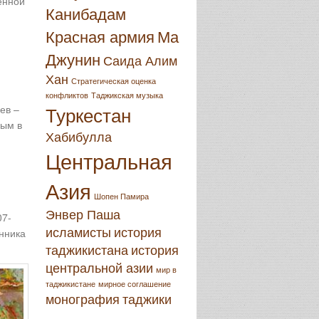
енной
Канибадам
Красная армия
Ма
Джунин
Саида Алим
Хан
Стратегическая оценка
й
конфликтов
Таджикская музыка
Туркестан
ев –
ным в
Хабибулла
Центральная
Азия
Шопен Памира
Энвер Паша
07-
исламисты
история
нника
таджикистана
история
центральной азии
мир в
таджикистане
мирное соглашение
монография
таджики