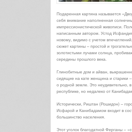
Подаренная картина называется «Двор
себя внимание наполненная солнечны
импрессионистической живописи. Поло
написанным автором. Устод Исфандияр
новому, видимо с учетом впечатлений
сюжет картины – простой и трогатель
золотистыми лучами солнца, пробиваю
середины прошлого века.
Глинобитные дом и айван, выкрашенны
сидящие на кате женщина и старики –
о родной земле. Это неудивительно, в
республике, но недалеко от Канибада
Исторически, Риштан (Рошидон) – гор
Исфарой и Канибадамом входит в сост
большинство населения.
Этот уголок благодатной Ферганы – «