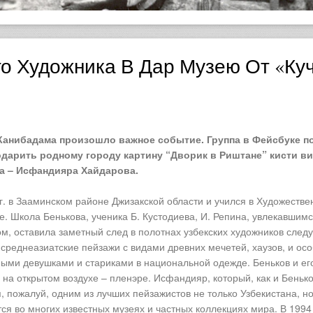
го Художника В Дар Музею От «Ку
Канибадама произошло важное событие. Группа в Фейсбуке п
дарить родному городу картину “Дворик в Риштане” кисти в
на – Исфандияра Хайдарова.
. в Зааминском районе Джизакской области и учился в Художеств
е. Школа Бенькова, ученика Б. Кустодиева, И. Репина, увлекавшимс
м, оставила заметный след в полотнах узбекских художников сле
 среднеазиатские пейзажи с видами древних мечетей, хаузов, и ос
ыми девушками и стариками в национальной одежде. Беньков и ег
на открытом воздухе – пленэре. Исфандияр, который, как и Бенько
, пожалуй, одним из лучших пейзажистов не только Узбекистана, но
ся во многих известных музеях и частных коллекциях мира. В 1994 