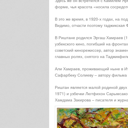
Здесь же он встретился с Камилем Я
форме, чья красота «носила сосредот
В это же время, в 1920-х годах, на п
Видимо, отчасти поэтому таджикская Ф
В Риштане родился Эргаш Хамраев (19
узбекского кино, погибший на фронта
советский кинорежиссер, автор знаме
главных ролях, снятого на Таджикфиль
Али Хамраев, проживающий ныне в Ит
Сафарбеку Солиеву – автору фильма 
Риштан является малой родиной двух
1971) и узбечки Лютфихон Сарымсаков
Хамдама Закирова – писателя и журн