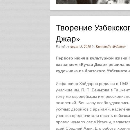
Творение Узбекско
Джар»
Posted on
August 3, 2018
by
Kamoludin Abdullaev
Первого июня в культурной жизни 
названием «Кучаи Джар» решила по
художника из братского Узбекиста
Исфандияр Хайдаров родился в 1948 г
училище им. П. П. Бенькова в Ташкент
тому же европейским импрессионизмо
поколений. Бенькову особо удавались
уютных двориков с арыками, населенн
ученики предпочитали писать пейзажи 
провел немало лет в Италии, является
всей Средней Азии. Его работы хранят