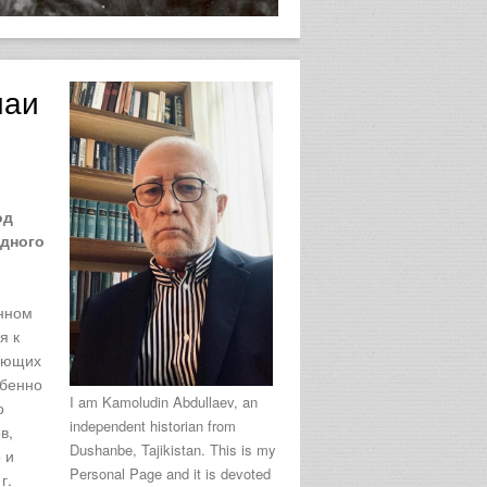
чаи
од
идного
енном
я к
дующих
обенно
I am Kamoludin Abdullaev, an
о
independent historian from
в,
Dushanbe, Tajikistan. This is my
 и
Personal Page and it is devoted
г.