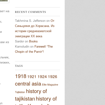
ает на
RECENT COMMENTS
Takhmina S. Jefferson
on
От
ы,
Синьцзяня до Хорасана. Из
истории среднеазиатской
ым
эмиграции ХХ века
Sardor
on
Books
нам из
Kamoludin
on
Farewell “The
Chopin of the Pamir”!
льчик,
изких,
TAGS
1918
1921
1924
1926
central asia
,
Elite Magazine
history of
Tajikistan
tajikistan
history of
ыл