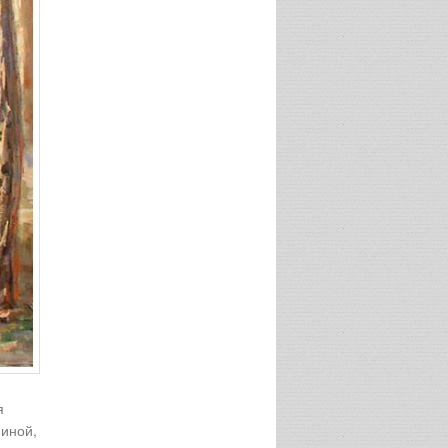
я
 иной,