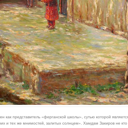
тен как представитель «ферганской школы», сутью которой являетс
их и тех же мнимостей, залитых солнцем». Хамдам Закиров не кто