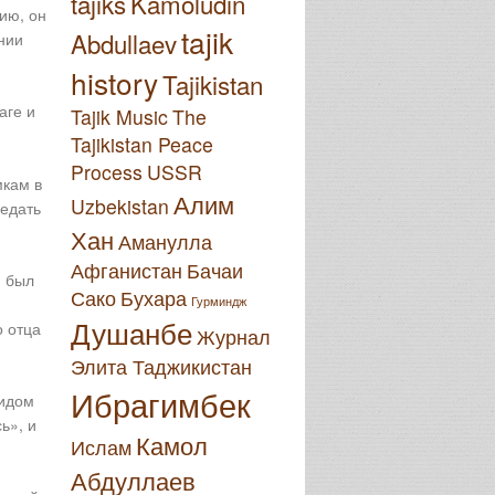
tajiks
Kamoludin
ию, он
tajik
Abdullaev
нии
history
Tajikistan
аге и
Tajik Music
The
Tajikistan Peace
Process
USSR
мкам в
Алим
Uzbekistan
редать
Хан
Аманулла
Афганистан
Бачаи
, был
Сако
Бухара
Гурминдж
Душанбе
о отца
Журнал
Элита Таджикистан
Ибрагимбек
нидом
ь», и
Камол
Ислам
Абдуллаев