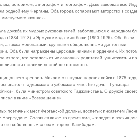
лем, историком, этнографом и географом. Даже завоевав всю Инд
ам родной ему Ферганы. Оба города оспаривают авторство в созда
, именуемого «кандак».
жала дружба их мудрых руководителей, заботившихся о народном бл
да (1834-1918) и Ярмухаммада-мингбоши (1850-1925). Оба были
и, а также меценатами, крупными общественными деятелями
ерии. Оба были награждены царскими чинами и орденами. Их пото
е из того, что осталось от их сановных родителей, уничтожить и п
е личности оставили достойное потомство.
щищавшего крепость Махрам от штурма царских войск в 1875 году
снователя таджикского и узбекского кино. Его дочь – Гульнара
блики», была министром советского Таджикистана. О дружбе своег
 писал в книге «Возвращение».
амых поэтичных мест Ферганской долины, воспетых писателем Лео
 Насреддине. Соловьев какое-то время жил, «голодая и восхищаяс
по его собственным словам, городе Канибадам.