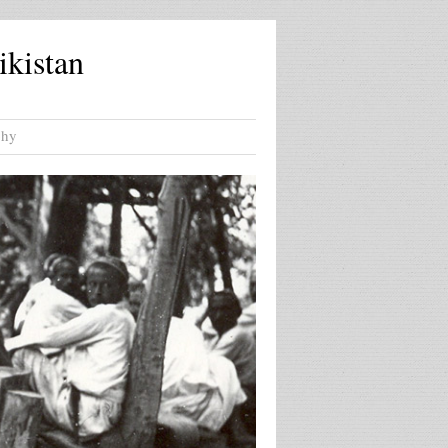
ikistan
phy