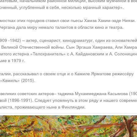
рматовым, начальником районной милиции, высоким мужчиной в во
оченный, углубленный в себя, несколько мрачный характер».
одмостках этих городков ставил свои пьесы Хамза Хаким-заде Ниязи.
ергана дала миру немало талантов в области кино и театра.
09 -1942) – актер, сценарист, кинодраматург, один из основателе
х Великой Отечественной войны. Сын Эргаша Хамраева, Али Хамра
нитого истерна «Телохранитель» с А. Кайдановским и А. Солоници
ме в 1979 г.
алии, рассказывал о своем отце и о Камиле Ярматове режиссёру
«Камиль» (2015).
 великих советских актеров– таджика Мухаммеджана Касымова (19
ой (1896-1991). Следует упомянуть в этом ряду и нашего совреме
алиста, проживающего ныне в Финляндии.