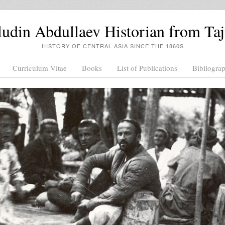
din Abdullaev Historian from Taj
HISTORY OF CENTRAL ASIA SINCE THE 1860S
Curriculum Vitae
Books
List of Publications
Bibliogra