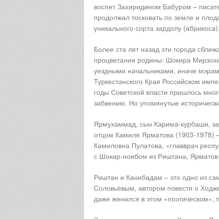
воспет Захиридином Бабуром – писате
продолжал тосковать по земле и плод
уникального сорта зардолу (абрикоса)
Более ста лет назад эти города сбли
процветании родины: Шокира Мирзохи
уездными начальниками, иначе мэрам
Туркестанского Края Российском имп
годы Советской власти пришлось много
забвению. Но упомянутые исторически
Ярмухаммад, сын Карима-курбаши, за
отцом Камиля Ярматова (1903-1978) –о
Камиловна Пулатова, «главврач респу
с Шокир-ноибом из Риштана, Ярматов
Риштан и Канибадам – это одно из с
Соловьёвым, автором повести о Ходже
даже женился в этом «поэтическом», 