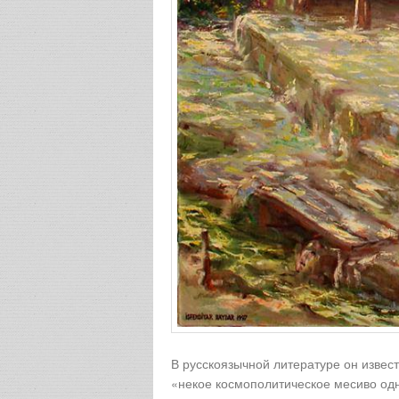
В русскоязычной литературе он извес
«некое космополитическое месиво одн