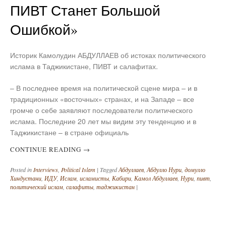
ПИВТ Станет Большой
Ошибкой»
Историк Камолудин АБДУЛЛАЕВ об истоках политического
ислама в Таджикистане, ПИВТ и салафитах.
– В последнее время на политической сцене мира – и в
традиционных «восточных» странах, и на Западе – все
громче о себе заявляют последователи политического
ислама. Последние 20 лет мы видим эту тенденцию и в
Таджикистане – в стране официаль
CONTINUE READING
→
Posted in
Interviews
,
Political Islam
|
Tagged
Абдуллаев
,
Абдулло Нури
,
домулло
Хиндустани
,
ИДУ
,
Ислам
,
исламисты
,
Кабири
,
Камол Абдуллаев
,
Нури
,
пивт
,
политический ислам
,
салафиты
,
таджикистан
|