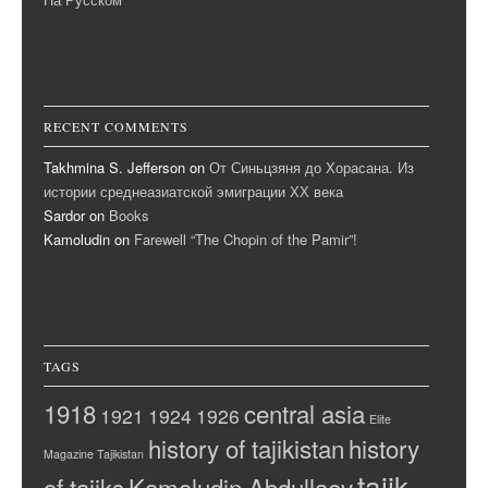
RECENT COMMENTS
Takhmina S. Jefferson
on
От Синьцзяня до Хорасана. Из
истории среднеазиатской эмиграции ХХ века
Sardor
on
Books
Kamoludin
on
Farewell “The Chopin of the Pamir”!
TAGS
1918
central asia
1921
1924
1926
Elite
history of tajikistan
history
Magazine Tajikistan
tajik
of tajiks
Kamoludin Abdullaev