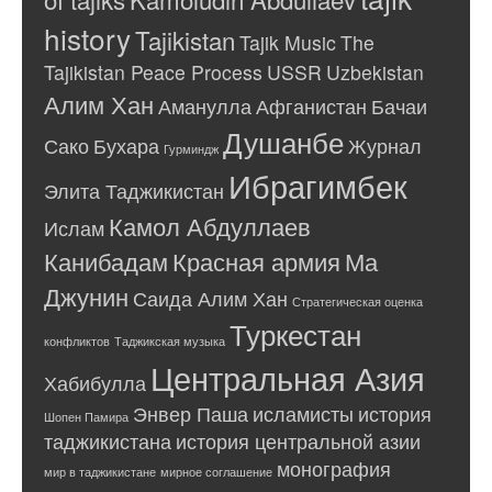
history
Tajikistan
Tajik Music
The
Tajikistan Peace Process
USSR
Uzbekistan
Алим Хан
Аманулла
Афганистан
Бачаи
Душанбе
Сако
Бухара
Журнал
Гурминдж
Ибрагимбек
Элита Таджикистан
Камол Абдуллаев
Ислам
Канибадам
Красная армия
Ма
Джунин
Саида Алим Хан
Стратегическая оценка
Туркестан
конфликтов
Таджикская музыка
Центральная Азия
Хабибулла
Энвер Паша
исламисты
история
Шопен Памира
таджикистана
история центральной азии
монография
мир в таджикистане
мирное соглашение