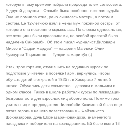
которую к тому времени избрали председателем сельсовета.
У другой девушки – Оламби была особенно тяжелая судьба.
Она не помнила отца, рано лишилась матери, а потом и
сестры. Её 12-летнюю взял в жены муж покойной сестры, от
которого она постоянно скрывалась. По словам односельчан,
все женщины были красавицами, но особой красотой была
наделена Сайрамби. Об этом писал журналист Диловари
Мирзо в “Садои мардум” — нашрияи Маҷлиси Олии
Ҷумҳурии Тоҷикистон — Гулҳои камари кӯҳ (.)
Итак, трое горянок, отучившись на годичных курсах по
подготовке учителей в поселке Гарм, вернулись, чтобы
обучать детей в открытой в 1925 г. в Хисораке 7-летней
школе. Обучались дети совместно – девочки и мальчики в
одном классе. Также в школе работали курсы по ликвидации
безграмотости для взрослых лиц обоего пола. Помимо трех
учительниц и председателя Чиллабиби Хакимовой была еще
пятая героиня нашего повествования – Файзиниссо
Шохназарова, дочь Шохназара-човандоза, знаменитого
наездника и победителя на козлодраниях. Ей было всего 18