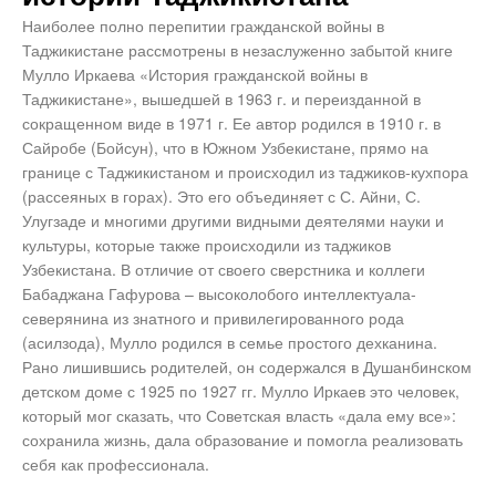
Наиболее полно перепитии гражданской войны в
Таджикистане рассмотрены в незаслуженно забытой книге
Мулло Иркаева «История гражданской войны в
Таджикистане», вышедшей в 1963 г. и переизданной в
сокращенном виде в 1971 г. Ее автор родился в 1910 г. в
Сайробе (Бойсун), что в Южном Узбекистане, прямо на
границе с Таджикистаном и происходил из таджиков-кухпора
(рассеяных в горах). Это его объединяет с С. Айни, С.
Улугзаде и многими другими видными деятелями науки и
культуры, которые также происходили из таджиков
Узбекистана. В отличие от своего сверстника и коллеги
Бабаджана Гафурова – высоколобого интеллектуала-
северянина из знатного и привилегированного рода
(асилзода), Мулло родился в семье простого дехканина.
Рано лишившись родителей, он содержался в Душанбинском
детском доме с 1925 по 1927 гг. Мулло Иркаев это человек,
который мог сказать, что Советская власть «дала ему все»:
сохранила жизнь, дала образование и помогла реализовать
себя как профессионала.