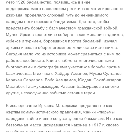
лето 1926 басмачество, появившись в виде
поддерживаемого населением религиозно-мотивированного
джихада, проделало сложный путь до ненавидимого
народом политического бандитизма. Для того, чтобы
представить борьбу с басмачеством гражданской войной,
Мулло Иркаев кропотливо собирал воспоминания таджиков,
узбеков и туркмен, боровшихся против басмачей, изучал
архивы и ввел в оборот огромное количество источников.
Сегодня мало кто из историков может сравниться с ним по
работоспособности. Книга снабжена многочисленными
биографиями и фотографиями участников борьбы против
басмачества. В их числе Хайдар Усманов, Муким Султанов,
Карахан Сардаров, Бобо Хамдамов, Юлдаш Сохибназаров,
Мастибек Ташмухаммедов, Равшан Баймурадов и многие
другие, незаслуженно забытые сегодня герои.
В исследовании Иркаева М. таджики предстают не как
жертвы коммунистического правления, узники «тюрьмы
народов», тайно и явно сочувствующие басмачам. И не как
безвольная масса, дождавшаяся наконец в 1917 г. своего
освободителя в лице российского рабочего класса.