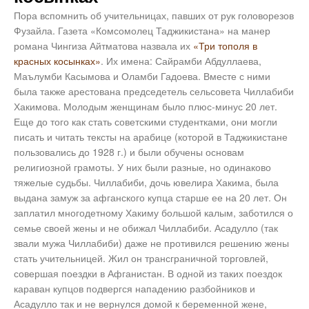
Пора вспомнить об учительницах, павших от рук головорезов
Фузайла. Газета «Комсомолец Таджикистана» на манер
романа Чингиза Айтматова назвала их
«Три тополя в
красных косынках»
. Их имена: Сайрамби Абдуллаева,
Маълумби Касымова и Оламби Гадоева. Вместе с ними
была также арестована председетель сельсовета Чиллабиби
Хакимова. Молодым женщинам было плюс-минус 20 лет.
Еще до того как стать советскими студентками, они могли
писать и читать тексты на арабице (которой в Таджикистане
пользовались до 1928 г.) и были обучены основам
религиозной грамоты. У них были разные, но одинаково
тяжелые судьбы. Чиллабиби, дочь ювелира Хакима, была
выдана замуж за афганского купца старше ее на 20 лет. Он
заплатил многодетному Хакиму большой калым, заботился о
семье своей жены и не обижал Чиллабиби. Асадулло (так
звали мужа Чиллабиби) даже не противился решению жены
стать учительницей. Жил он трансграничной торговлей,
совершая поездки в Афганистан. В одной из таких поездок
караван купцов подвергся нападению разбойников и
Асадулло так и не вернулся домой к беременной жене,