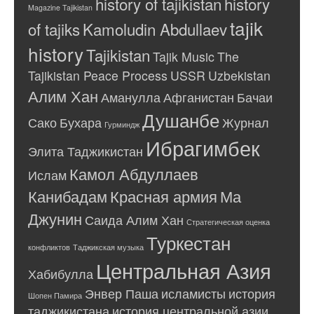
history of tajikistan
history
Magazine Tajikistan
tajik
of tajiks
Kamoludin Abdullaev
history
Tajikistan
Tajik Music
The
Tajikistan Peace Process
USSR
Uzbekistan
Алим Хан
Аманулла
Афганистан
Бачаи
Душанбе
Сако
Бухара
Журнал
Гурминдж
Ибрагимбек
Элита Таджикистан
Камол Абдуллаев
Ислам
Канибадам
Красная армия
Ма
Джунин
Саида Алим Хан
Стратегическая оценка
Туркестан
конфликтов
Таджикская музыка
Центральная Азия
Хабибулла
Энвер Паша
исламисты
история
Шопен Памира
таджикистана
история центральной азии