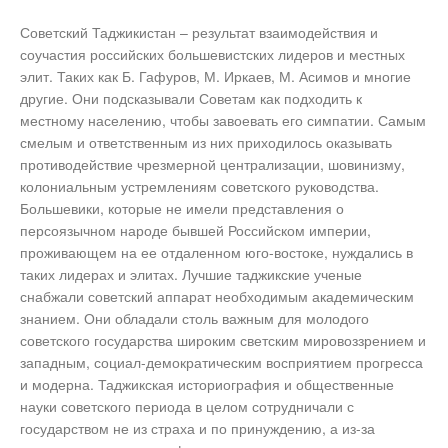
Советский Таджикистан – результат взаимодействия и
соучастия российских большевистских лидеров и местных
элит. Таких как Б. Гафуров, М. Иркаев, М. Асимов и многие
другие. Они подсказывали Советам как подходить к
местному населению, чтобы завоевать его симпатии. Самым
смелым и ответственным из них приходилось оказывать
противодействие чрезмерной централизации, шовинизму,
колониальным устремлениям советского руководства.
Большевики, которые не имели представления о
персоязычном народе бывшей Российском империи,
проживающем на ее отдаленном юго-востоке, нуждались в
таких лидерах и элитах. Лучшие таджикские ученые
снабжали советский аппарат необходимым академическим
знанием. Они обладали столь важным для молодого
советского государства широким светским мировоззрением и
западным, социал-демократическим восприятием прогресса
и модерна. Таджикская историография и общественные
науки советского периода в целом сотрудничали с
государством не из страха и по принуждению, а из-за