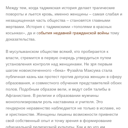
Между тем, когда таджикская история делает трагические
повороты и льется кровь, именно женщины – самая слабая и
незащищенная часть общества – становятся главными
жертвами. История с таджикскими «тополями в красных
косынках», да и с
обытия недавней гражданской войны
тому
доказательства.
В мусульманском обществе всякий, кто пробирается к
власти, стремится в первую очередь утвердиться путем
установления контроля над женщинами. Не зря первым
шагом новоиспеченного «бека» Фузайла Максума стала
публичная казнь как протест против допуска женщин в сферу
образования, и совместного обучения представителей обоих
полов. Подобным образом вели, и ведут себя талибы в
Афганистане. В религии и образовании мужчины
монополизировали роль наставника и учителя. Это
гендерное неравенство наблюдается не только в исламе, но
и христианстве. Женщины лишены возможности привнести
свой собственный опыт и точку зрения в формирование
официальной религиозной культуры. Как и во что им