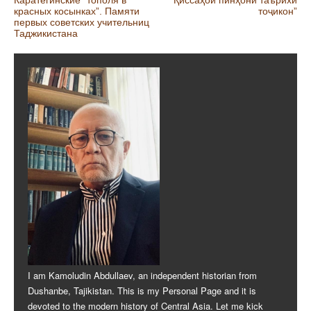
Post navigation
Каратегинские “тополя в
“Қиссаҳои пинҳони таърихи
красных косынках”. Памяти
тоҷикон”
первых советских учительниц
Таджикистана
I am Kamoludin Abdullaev, an independent historian from
Dushanbe, Tajikistan. This is my Personal Page and it is
devoted to the modern history of Central Asia. Let me kick