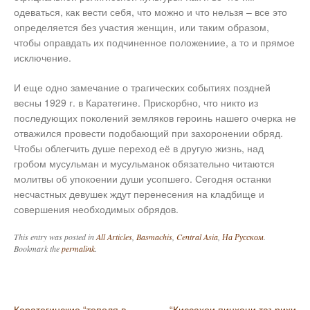
одеваться, как вести себя, что можно и что нельзя – все это
определяется без участия женщин, или таким образом,
чтобы оправдать их подчиненное положениие, а то и прямое
исключение.
И еще одно замечание о трагических событиях поздней
весны 1929 г. в Каратегине. Прискорбно, что никто из
последующих поколений земляков героинь нашего очерка не
отважился провести подобающий при захоронении обряд.
Чтобы облегчить душе переход её в другую жизнь, над
гробом мусульман и мусульманок обязательно читаются
молитвы об упокоении души усопшего. Сегодня останки
несчастных девушек ждут перенесения на кладбище и
совершения необходимых обрядов.
This entry was posted in
All Articles
,
Basmachis
,
Central Asia
,
На Русском
.
Bookmark the
permalink
.