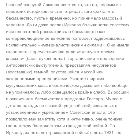
Главной заслугой Иркаева явяется то, что он, первым из
советских историков не стал отрицать того факта, что
басмачество, пусть и временно, но принимало массовый
характер. До (и даже после) Иркаева большинство советских
исследователей рассматривало басмачество как
контрреволюционное движение, которое, поддерживалось
исключительно «империалистическими силами». Они имели
склонность к преувеличению роли «эксплуататорских
классов» (баев, духовенства) в организации и проведении
антисоветских выступлений, представляя инсургентов
(восставших) темной, опустившейся массой или
закоренелыми преступниками. Участие широких
мусульманских масс в басмаческом движении либо вообще
не упоминалось, либо освещалось крайне слабо. Выросший
в охваченном басмачеством предгорье Гиссара, Мулло с
детства находился с самой гуще событий, связанных с
установлением и укреплением Советской власти. Это
позволило ему заметить хотя и интуитивно, очень тонкую
грань между басмачеством и гражданской войной. По
Иркаеву, за пять лет гражданской войны: с лета 1921 -по