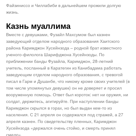
Файзиниссо и Чиллабиби в дальнейшем прожили долгую
жизнь.
Казнь муаллима
Вместе с девушками, Фузайл Махсумом был казнен
заведующий отделом народного образования Хаитского
района Каримджон Хусейнзода – родной брат известного
ученого-филолога Шарифджона Хусейнзоды. По
приближении банды Фузайла, Каримджон, 28-летний
учитель, посланный в Каратегин из Канибадама работать
заведующим отделом народного образования, с тревогой
писал в Гарм и Душанбе, что никому кроме своих учителей (в
том числе упомянутых девушек) он не доверяет и просил
вооруженную помощь. Ответ был короток: нет ни оружия, ни
солдат, держитесь, агитируйте. При наступлении банды
Каримджон скрылся в горах, но был выдан кем-то из
населения. С 21 апреля он содержался под стражей, а 27
апреля казнен. По свидетельству пленных, Каримджон
Хусейнзода «держался очень стойко, и смерть принял
смело».