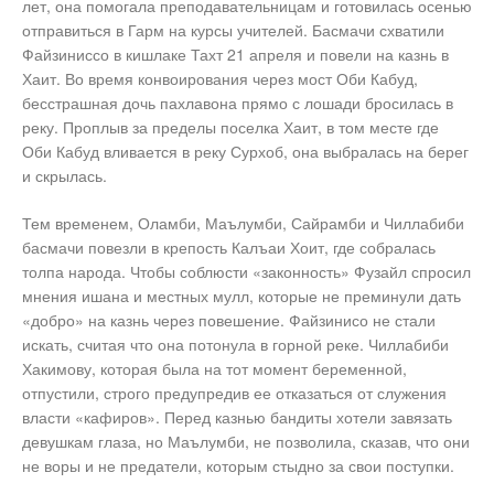
лет, она помогала преподавательницам и готовилась осенью
отправиться в Гарм на курсы учителей. Басмачи схватили
Файзиниссо в кишлаке Тахт 21 апреля и повели на казнь в
Хаит. Во время конвоирования через мост Оби Кабуд,
бесстрашная дочь пахлавона прямо с лошади бросилась в
реку. Проплыв за пределы поселка Хаит, в том месте где
Оби Кабуд вливается в реку Сурхоб, она выбралась на берег
и скрылась.
Тем временем, Оламби, Маълумби, Сайрамби и Чиллабиби
басмачи повезли в крепость Калъаи Хоит, где собралась
толпа народа. Чтобы соблюсти «законность» Фузайл спросил
мнения ишана и местных мулл, которые не преминули дать
«добро» на казнь через повешение. Файзинисо не стали
искать, считая что она потонула в горной реке. Чиллабиби
Хакимову, которая была на тот момент беременной,
отпустили, строго предупредив ее отказаться от служения
власти «кафиров». Перед казнью бандиты хотели завязать
девушкам глаза, но Маълумби, не позволила, сказав, что они
не воры и не предатели, которым стыдно за свои поступки.