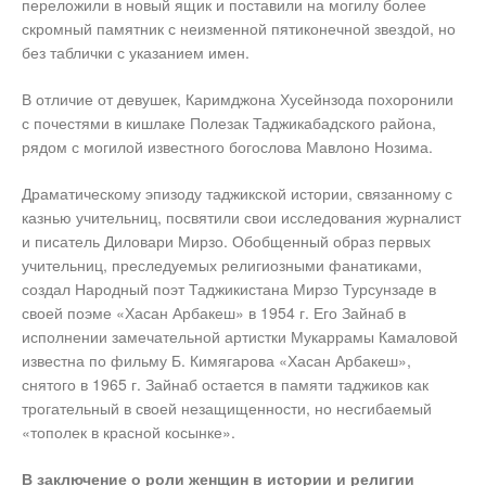
переложили в новый ящик и поставили на могилу более
скромный памятник с неизменной пятиконечной звездой, но
без таблички с указанием имен.
В отличие от девушек, Каримджона Хусейнзода похоронили
с почестями в кишлаке Полезак Таджикабадского района,
рядом с могилой известного богослова Мавлоно Нозима.
Драматическому эпизоду таджикской истории, связанному с
казнью учительниц, посвятили свои исследования журналист
и писатель Диловари Мирзо. Обобщенный образ первых
учительниц, преследуемых религиозными фанатиками,
создал Народный поэт Таджикистана Мирзо Турсунзаде в
своей поэме «Хасан Арбакеш» в 1954 г. Его Зайнаб в
исполнении замечательной артистки Мукаррамы Камаловой
известна по фильму Б. Кимягарова «Хасан Арбакеш»,
снятого в 1965 г. Зайнаб остается в памяти таджиков как
трогательный в своей незащищенности, но несгибаемый
«тополек в красной косынке».
В заключение о роли женщин в истории и религии