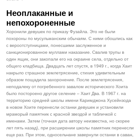
Неоплаканные и
непохороненные
Хоронили девушек по приказу Фузайла. Это не были
похороны по мусульманским обычаям. С ними обошлись как
с вероотступницами, понесшими заслуженное и
санкционированное муллами наказание. Свалив трупы в
один ящик, они закопали его на окраине села, отдельно от
общего кладбища. Двадцать лет спустя, в 1949 г., когда Хаит
накрыло страшное землетрясение, стихия удивительным
образом пощадила захоронение. После землетрясения,
неподалеку от погребенного завалом исторического Хоита
было постороено другое селение – Хаит Два. В 1967 г. на
территорию средней школы имени Каримджона Хусейнзода
в новом Хоите перенесли останки девушек и установили
мраморый памятник с красной звездой и табличкой с
именами. Затем (точная дата автору неизвестна, но скорее
лет пять назад), при расширении школы памятник перенесли
еще раз. При этом, односельчане завернули останки в саван,