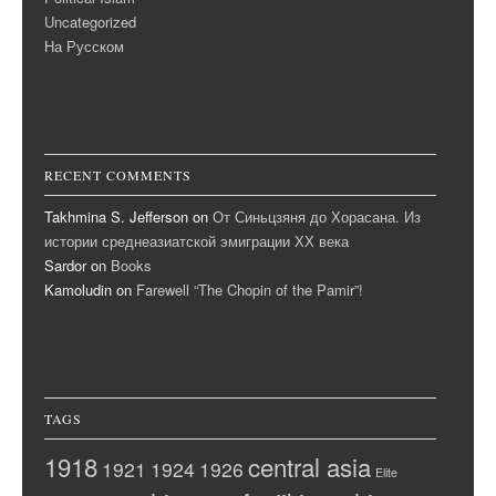
Uncategorized
На Русском
RECENT COMMENTS
Takhmina S. Jefferson
on
От Синьцзяня до Хорасана. Из
истории среднеазиатской эмиграции ХХ века
Sardor
on
Books
Kamoludin
on
Farewell “The Chopin of the Pamir”!
TAGS
1918
central asia
1921
1924
1926
Elite