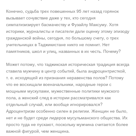
Конечно, судьба трех повешенных 95 лет назад горянок
вызывает сочувствие даже у тех, кто сегодня
симпатизизирует басмачеству и Фузайлу Максуму. Хотя
историки, журналисты и писатели дали оценку этому эпизоду
гражданской войны, сегодня, по большому счету, о трех
учительницах в Таджикистане никто не помнит. Нет
памятников, школ и улиц, названных в их честь. Почему?
Может потому, что таджикская историческая традиция всегда
ставила мужчину в центр событий, была андроцентристкой,
т. е. исходящей из признания неравенства полов? Потому
что ее восхищали военачальники, народные герои с
мощными мускулами, мужественные политики мужского
пола, а женский след в истории рассматривался как
отдельный случай, или вообще игнорировался?
Адроцентризм особенно силен в религии. Женщин не было,
нет и не будет среди лидеров мусульманского общества. Их
просто туда не пускают, поскольку мужчина считается более
важной фигурой, чем женщина.