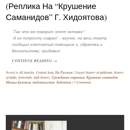
(реплика На “Крушение
Саманидов” Г. Хидоятова)
-Так что же говорит этот человек?
-А он попросту соврал! – взучно, на весь театр
сообщил клетчатый помощник и, обратясь к
Бенгальскому, прибавил:
CONTINUE READING
→
Posted in
All Articles
,
Central Asia
,
На Русском
|
Tagged
history of tajikistan
,
history
of tajiks
,
Somonids
,
tajik history
,
Гражданин соврамши
,
Крушение саманидов
,
Михаил Булгаков
,
таджикистан
,
Хидоятов
|
7 Comments
Post navigation