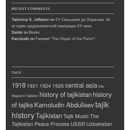
RECENT COMMENTS
Takhmina S. Jefferson
on
От Синьцзяня до Хорасана. Из
истории среднеазиатской эмиграции ХХ века
Sardor
on
Books
Kamoludin
on
Farewell “The Chopin of the Pamir”!
TAGS
1918
central asia
1921
1924
1926
Elite
history of tajikistan
history
Magazine Tajikistan
tajik
of tajiks
Kamoludin Abdullaev
history
Tajikistan
Tajik Music
The
Tajikistan Peace Process
USSR
Uzbekistan