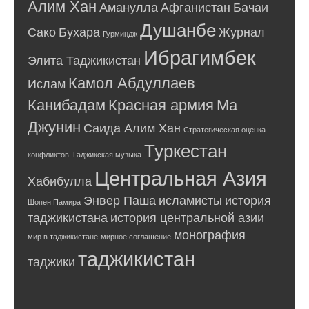
Алим Хан
Аманулла
Афганистан
Бачаи
Душанбе
Сако
Бухара
Журнал
Гурминдж
Ибрагимбек
Элита Таджикистан
Камол Абдуллаев
Ислам
Канибадам
Красная армия
Ма
Джунин
Саида Алим Хан
Стратегическая оценка
Туркестан
конфликтов
Таджикская музыка
Центральная Азия
Хабибулла
Энвер Паша
исламисты
история
Шопен Памира
таджикистана
история центральной азии
монография
мир в таджикистане
мирное соглашение
таджикистан
таджики