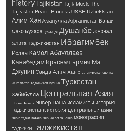
history
Tajikistan
Tajik Music
The
Tajikistan Peace Process
USSR
Uzbekistan
Алим Хан
Аманулла
Афганистан
Бачаи
Душанбе
Сако
Бухара
Журнал
Гурминдж
Ибрагимбек
Элита Таджикистан
Камол Абдуллаев
Ислам
Канибадам
Красная армия
Ма
Джунин
Саида Алим Хан
Стратегическая оценка
Туркестан
конфликтов
Таджикская музыка
Центральная Азия
Хабибулла
Энвер Паша
исламисты
история
Шопен Памира
таджикистана
история центральной азии
монография
мир в таджикистане
мирное соглашение
таджикистан
таджики