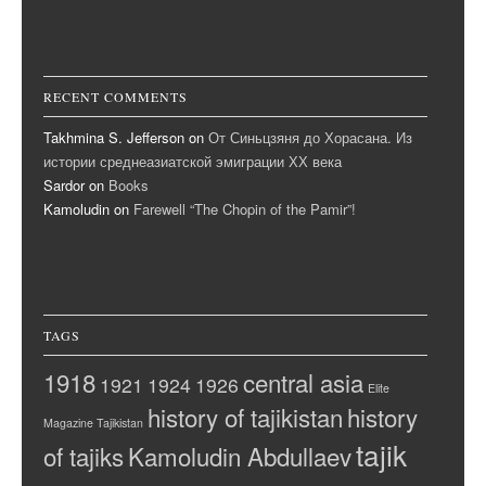
RECENT COMMENTS
Takhmina S. Jefferson
on
От Синьцзяня до Хорасана. Из
истории среднеазиатской эмиграции ХХ века
Sardor
on
Books
Kamoludin
on
Farewell “The Chopin of the Pamir”!
TAGS
1918
central asia
1921
1924
1926
Elite
history of tajikistan
history
Magazine Tajikistan
tajik
of tajiks
Kamoludin Abdullaev