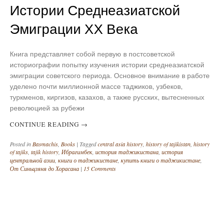
Истории Среднеазиатской
Эмиграции ХХ Века
Книга представляет собой первую в постсоветской
историографии попытку изучения истории среднеазиатской
эмиграции советского периода. Основное внимание в работе
уделено почти миллионной массе таджиков, узбеков,
туркменов, киргизов, казахов, а также русских, вытесненных
революцией за рубежи
CONTINUE READING
→
Posted in
Basmachis
,
Books
|
Tagged
central asia history
,
history of tajikistan
,
history
of tajiks
,
tajik history
,
Ибрагимбек
,
история таджикистана
,
история
центральной азии
,
книги о таджикистане
,
купить книги о таджикистане
,
От Синьцзяня до Хорасана
|
15 Comments