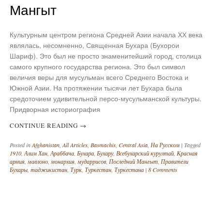
Мангыт
Культурным центром региона Средней Азии начала ХХ века
являлась, несомненно, Священная Бухара (Бухорои
Шариф). Это был не просто знаменитейший город, столица
самого крупного государства региона. Это был символ
величия веры для мусульман всего Среднего Востока и
Южной Азии. На протяжении тысячи лет Бухара была
средоточием удивительной персо-мусульманской культуры.
Придворная историография
CONTINUE READING
→
Posted in
Afghanistan
,
All Articles
,
Basmachis
,
Central Asia
,
На Русском
|
Tagged
1910
,
Алим Хан
,
Араббача
,
Бухара
,
Бухару
,
Всебухарский курултай
,
Красная
армия
,
мавлоно
,
монархия
,
мударрисов
,
Последний Мангыт
,
Правители
Бухары
,
таджикистан
,
Турк
,
Туркестан
,
Туркестана
|
8 Comments