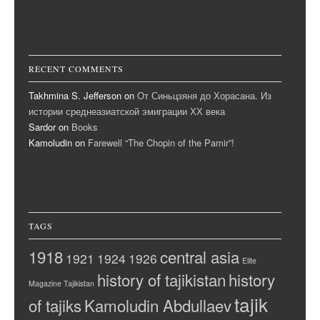
RECENT COMMENTS
Takhmina S. Jefferson
on
От Синьцзяня до Хорасана. Из
истории среднеазиатской эмиграции ХХ века
Sardor
on
Books
Kamoludin
on
Farewell “The Chopin of the Pamir”!
TAGS
1918
central asia
1921
1924
1926
Elite
history of tajikistan
history
Magazine Tajikistan
tajik
of tajiks
Kamoludin Abdullaev