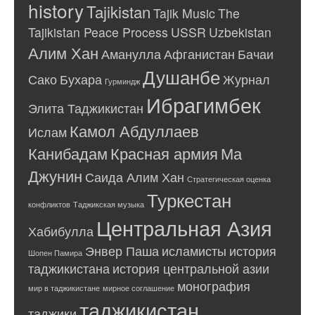
history
Tajikistan
Tajik Music
The
Tajikistan Peace Process
USSR
Uzbekistan
Алим Хан
Аманулла
Афганистан
Бачаи
Душанбе
Сако
Бухара
Журнал
Гурминдж
Ибрагимбек
Элита Таджикистан
Камол Абдуллаев
Ислам
Канибадам
Красная армия
Ма
Джунин
Саида Алим Хан
Стратегическая оценка
Туркестан
конфликтов
Таджикская музыка
Центральная Азия
Хабибулла
Энвер Паша
исламисты
история
Шопен Памира
таджикистана
история центральной азии
монография
мир в таджикистане
мирное соглашение
таджикистан
таджики