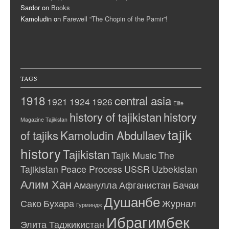
Sardor
on
Books
Kamoludin
on
Farewell “The Chopin of the Pamir”!
TAGS
1918
central asia
1921
1924
1926
Elite
history of tajikistan
history
Magazine Tajikistan
tajik
of tajiks
Kamoludin Abdullaev
history
Tajikistan
Tajik Music
The
Tajikistan Peace Process
USSR
Uzbekistan
Алим Хан
Аманулла
Афганистан
Бачаи
Душанбе
Сако
Бухара
Журнал
Гурминдж
Ибрагимбек
Элита Таджикистан