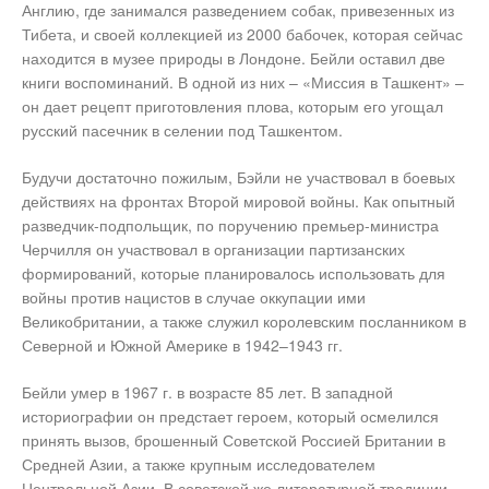
Англию, где занимался разведением собак, привезенных из
Тибета, и своей коллекцией из 2000 бабочек, которая сейчас
находится в музее природы в Лондоне. Бейли оставил две
книги воспоминаний. В одной из них – «Миссия в Ташкент» –
он дает рецепт приготовления плова, которым его угощал
русский пасечник в селении под Ташкентом.
Будучи достаточно пожилым, Бэйли не участвовал в боевых
действиях на фронтах Второй мировой войны. Как опытный
разведчик-подпольщик, по поручению премьер-министра
Черчилля он участвовал в организации партизанских
формирований, которые планировалось использовать для
войны против нацистов в случае оккупации ими
Великобритании, а также служил королевским посланником в
Северной и Южной Америке в 1942–1943 гг.
Бейли умер в 1967 г. в возрасте 85 лет. В западной
историографии он предстает героем, который осмелился
принять вызов, брошенный Советской Россией Британии в
Средней Азии, а также крупным исследователем
Центральной Азии. В советской же литературной традиции