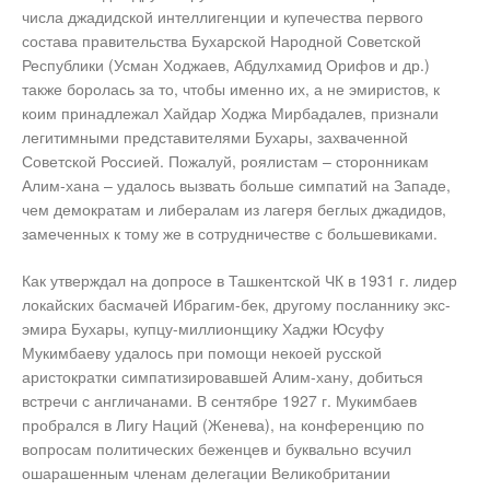
числа джадидской интеллигенции и купечества первого
состава правительства Бухарской Народной Советской
Республики (Усман Ходжаев, Абдулхамид Орифов и др.)
также боролась за то, чтобы именно их, а не эмиристов, к
коим принадлежал Хайдар Ходжа Мирбадалев, признали
легитимными представителями Бухары, захваченной
Советской Россией. Пожалуй, роялистам – сторонникам
Алим-хана – удалось вызвать больше симпатий на Западе,
чем демократам и либералам из лагеря беглых джадидов,
замеченных к тому же в сотрудничестве с большевиками.
Как утверждал на допросе в Ташкентской ЧК в 1931 г. лидер
локайских басмачей Ибрагим-бек, другому посланнику экс-
эмира Бухары, купцу-миллионщику Хаджи Юсуфу
Мукимбаеву удалось при помощи некоей русской
аристократки симпатизировавшей Алим-хану, добиться
встречи с англичанами. В сентябре 1927 г. Мукимбаев
пробрался в Лигу Наций (Женева), на конференцию по
вопросам политических беженцев и буквально всучил
ошарашенным членам делегации Великобритании