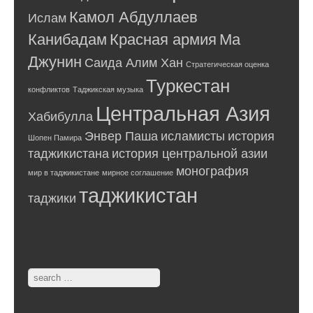
Камол Абдуллаев
Ислам
Канибадам
Красная армия
Ма
Джунин
Саида Алим Хан
Стратегическая оценка
Туркестан
конфликтов
Таджикская музыка
Центральная Азия
Хабибулла
Энвер Паша
исламисты
история
Шопен Памира
таджикистана
история центральной азии
монография
мир в таджикистане
мирное соглашение
таджикистан
таджики
Search