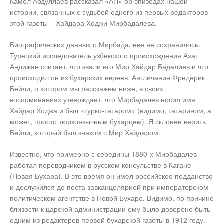
Камол Абдуллаев рассказал «АП» об эпизодах нашей
истории, связанных с судьбой одного из первых редакторов
этой газеты – Хайдара Ходжи Мирбадалева.
Биографических данных о Мирбадалеве не сохранилось.
Турецкий исследователь узбекского происхождения Ахат
Андижан считает, что звали его Мир Хайдар Бадалиев и что
происходил он из бухарских евреев. Англичанин Фредерик
Бейли, о котором мы расскажем ниже, в своих
воспоминаниях утверждает, что Мирбадалев носил имя
Хайдар Ходжа и был «турко-татаром» (видимо, татарином, а
может, просто тюркоязычным бухарцем). Я склонен верить
Бейли, который был знаком с Мир Хайдаром.
Известно, что примерно с середины 1880-х Мирбадалев
работал переводчиком в русском консульстве в Кагане
(Новая Бухара). В это время он имел российское подданство
и дослужился до поста завканцелярией при императорском
политическом агентстве в Новой Бухаре. Видимо, по причине
близости к царской администрации ему было доверено быть
одним из редакторов первой бухарской газеты в 1912 году.