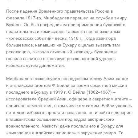
После падения Временного правительства России в
феврале 1917-го, Мирбадалев перешел на службу к эмиру
Бухары. Он был посредником при примирении бухарского
правительства и комиссаров Ташкента после известных
«колесовских событий» весны 1918 г. Тогда авантюра
большевиков, напавших на Бухару с целью вызвать там
революцию, вызвала отчаянный «джихад» бухарцев и
грозила вылиться в кровавую резню, которой удалось
избежать путем дипломатии.
Мирбадалев также служил посредником между Алим-ханом
и английским агентом Ф.Бейли во время секретной миссии
последнего в Бухару в 1919 г. О Бейли (1882–1967) –
исследователе Средней Азии, офицере и секретном агенте –
написано немало книг, в том числе им самим. Бейли удалось
не только избежать ареста и наказания, но и войти в доверие
к ташкентским большевикам под видом австрийского
военнопленного. Чекисты даже послали его в Бухару для
«выявления английских шпионов» в окружении эмира. То