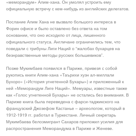
«меморандум» Алим-хана. Он умолял устроить ему
официальную встречу с кем-нибудь из английских делегатов.
Послание Алим Хана не вызвало большого интереса в
Форин офисе и было оставлено без ответа на том
основании, что оно исходило от лица, лишенного
официального статуса. Англичане ограничились тем, что
поведали с трибуны Лиги Наций о “жалобах бухарцев на
безнравственные методы русских большевиков”.
Позже Мукимбаев появился в Париже, привезя с собой
рукопись книги Алим-хана «Таърихи хузн ал-миллали
Бухоро» («История угнетенной Бухары») и приложенный к
ней «Меморандум Лиге Наций». Мемуары, известные также
как «Голос угнетенной Бухары» не остались без внимания. В
Париже книга была переведена с фарси-таджикского на
французский Джозефом Кастанье – археологом, который в
1912-1919 гг. работал в Туркестане. Личный секретарь
Мукимбаева белоэмигрант Сахаров приложил усилия для
распространения Меморандума в Париже и Женеве.