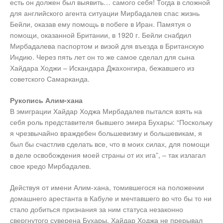
есть он должен был выявить… самого себя! Тогда в сложной
для английского агента ситуации Мирбадалев спас жизнь
Бейли, оказав ему помощь в побеге в Иран. Памятуя о
помощи, оказанной Британии, в 1920 г. Бейли снабдил
Мирбадалева паспортом и визой для въезда в Британскую
Индию. Через пять лет он то же самое сделал для сына
Хайдара Ходжи – Искандара Джахонгира, бежавшего из
советского Самарканда.
Рукопись Алим-хана
В эмиграции Хайдар Ходжа Мирбадалев пытался взять на
себя роль представителя бывшего эмира Бухары: “Поскольку
я чрезвычайно враждебен большевизму и большевикам, я
был бы счастлив сделать все, что в моих силах, для помощи
в деле освобождения моей страны от их ига”, – так излагал
свое кредо Мирбадалев.
Действуя от имени Алим-хана, томившегося на положении
домашнего арестанта в Кабуле и мечтавшего во что бы то ни
стало добиться признания за ним статуса незаконно
свергнутого суверена Бухары, Хайдар Ходжа не прерывал