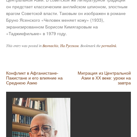
он предстает классическим английском шпионом, злостным
врагом Советской власти. Таковым он изображен в романе
Бруно Ясенского «Человек меняет кожу» (1933),
экранизированном Борисом Кимягаровым на
«Таджикфильме» в 1979 году.
This entry was posted in
Basmachis
,
На Русском
. Bookmark the
permalink
.
Post navigation
Конфликт в Афганистане-
Миграция из Центральной
Пакистане и его влияние на
Азии в ХХ веке: уроки на
Среднюю Азию
завтра