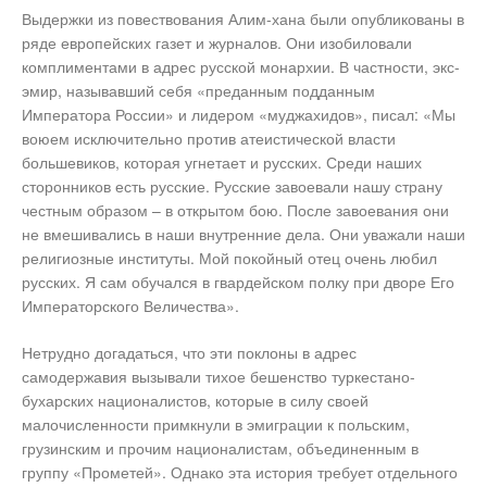
Выдержки из повествования Алим-хана были опубликованы в
ряде европейских газет и журналов. Они изобиловали
комплиментами в адрес русской монархии. В частности, экс-
эмир, называвший себя «преданным подданным
Императора России» и лидером «муджахидов», писал: «Мы
воюем исключительно против атеистической власти
большевиков, которая угнетает и русских. Среди наших
сторонников есть русские. Русские завоевали нашу страну
честным образом – в открытом бою. После завоевания они
не вмешивались в наши внутренние дела. Они уважали наши
религиозные институты. Мой покойный отец очень любил
русских. Я сам обучался в гвардейском полку при дворе Его
Императорского Величества».
Нетрудно догадаться, что эти поклоны в адрес
самодержавия вызывали тихое бешенство туркестано-
бухарских националистов, которые в силу своей
малочисленности примкнули в эмиграции к польским,
грузинским и прочим националистам, объединенным в
группу «Прометей». Однако эта история требует отдельного