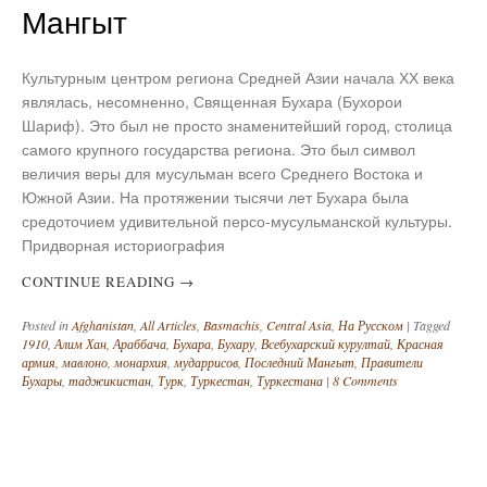
Мангыт
Культурным центром региона Средней Азии начала ХХ века
являлась, несомненно, Священная Бухара (Бухорои
Шариф). Это был не просто знаменитейший город, столица
самого крупного государства региона. Это был символ
величия веры для мусульман всего Среднего Востока и
Южной Азии. На протяжении тысячи лет Бухара была
средоточием удивительной персо-мусульманской культуры.
Придворная историография
CONTINUE READING
→
Posted in
Afghanistan
,
All Articles
,
Basmachis
,
Central Asia
,
На Русском
|
Tagged
1910
,
Алим Хан
,
Араббача
,
Бухара
,
Бухару
,
Всебухарский курултай
,
Красная
армия
,
мавлоно
,
монархия
,
мударрисов
,
Последний Мангыт
,
Правители
Бухары
,
таджикистан
,
Турк
,
Туркестан
,
Туркестана
|
8 Comments