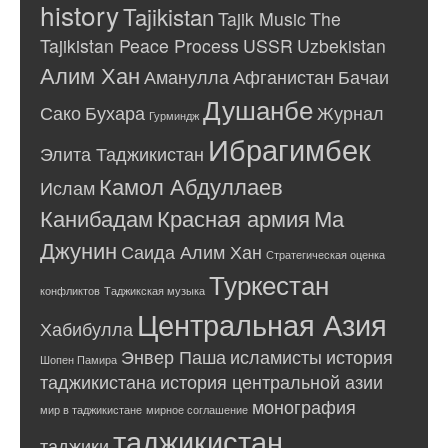
history
Tajikistan
Tajik Music
The
Tajikistan Peace Process
USSR
Uzbekistan
Алим Хан
Аманулла
Афганистан
Бачаи
Душанбе
Сако
Бухара
Журнал
Гурминдж
Ибрагимбек
Элита Таджикистан
Камол Абдуллаев
Ислам
Канибадам
Красная армия
Ма
Джунин
Саида Алим Хан
Стратегическая оценка
Туркестан
конфликтов
Таджикская музыка
Центральная Азия
Хабибулла
Энвер Паша
исламисты
история
Шопен Памира
таджикистана
история центральной азии
монография
мир в таджикистане
мирное соглашение
таджикистан
таджики