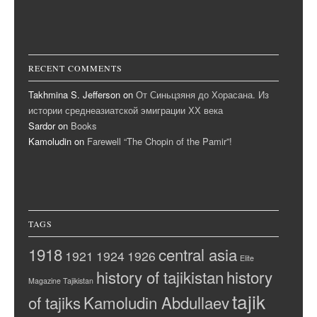
RECENT COMMENTS
Takhmina S. Jefferson
on
От Синьцзяня до Хорасана. Из
истории среднеазиатской эмиграции ХХ века
Sardor
on
Books
Kamoludin
on
Farewell “The Chopin of the Pamir”!
TAGS
1918
central asia
1921
1924
1926
Elite
history of tajikistan
history
Magazine Tajikistan
tajik
of tajiks
Kamoludin Abdullaev