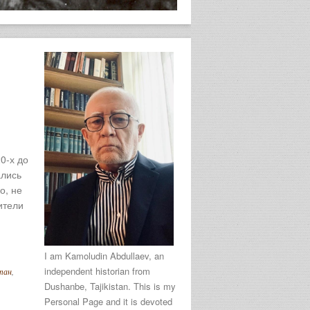
0-х до
ались
о, не
ители
I am Kamoludin Abdullaev, an
independent historian from
тан
,
Dushanbe, Tajikistan. This is my
Personal Page and it is devoted