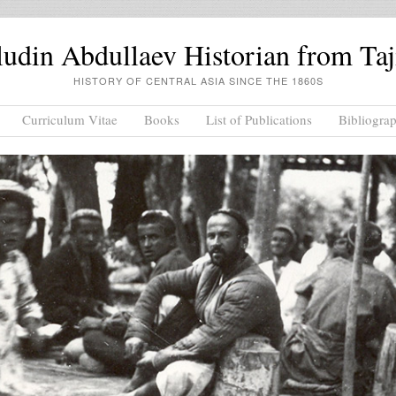
din Abdullaev Historian from Taj
HISTORY OF CENTRAL ASIA SINCE THE 1860S
Curriculum Vitae
Books
List of Publications
Bibliogra