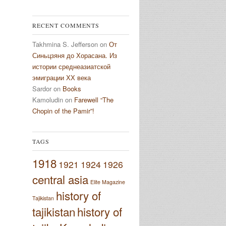
RECENT COMMENTS
Takhmina S. Jefferson
on
От
Синьцзяня до Хорасана. Из
истории среднеазиатской
эмиграции ХХ века
Sardor
on
Books
Kamoludin
on
Farewell “The
Chopin of the Pamir”!
TAGS
1918
1921
1924
1926
central asia
Elite Magazine
history of
Tajikistan
tajikistan
history of