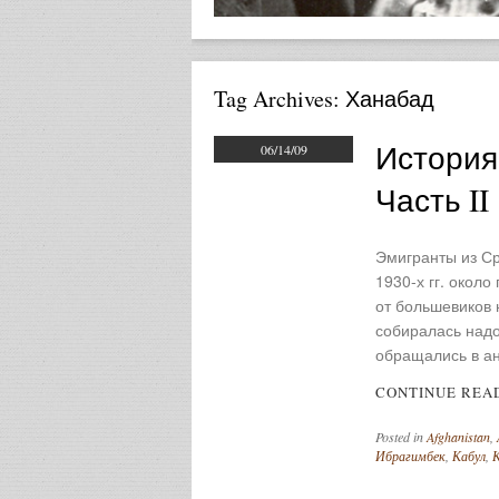
Tag Archives:
Ханабад
История
06/14/09
Часть II
Эмигранты из Ср
1930-х гг. около
от большевиков 
собиралась надо
обращались в ан
CONTINUE REA
Posted in
Afghanistan
,
Ибрагимбек
,
Кабул
,
К