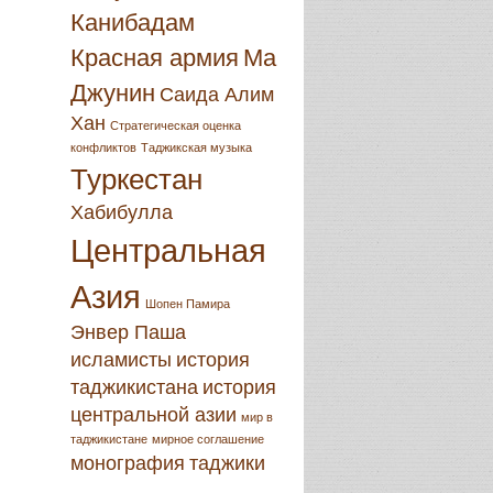
Канибадам
Красная армия
Ма
Джунин
Саида Алим
Хан
Стратегическая оценка
конфликтов
Таджикская музыка
Туркестан
Хабибулла
Центральная
Азия
Шопен Памира
Энвер Паша
исламисты
история
таджикистана
история
центральной азии
мир в
таджикистане
мирное соглашение
монография
таджики