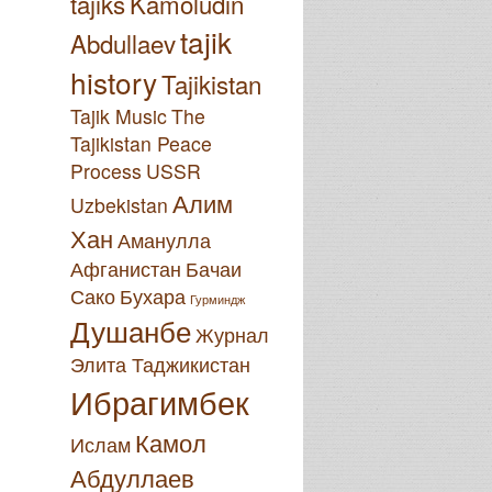
tajiks
Kamoludin
tajik
Abdullaev
history
Tajikistan
Tajik Music
The
Tajikistan Peace
Process
USSR
Алим
Uzbekistan
Хан
Аманулла
Афганистан
Бачаи
Сако
Бухара
Гурминдж
Душанбе
Журнал
Элита Таджикистан
Ибрагимбек
Камол
Ислам
Абдуллаев