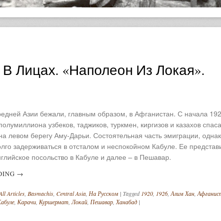
 В Лицах. «Наполеон Из Локая».
едней Азии бежали, главным образом, в Афганистан. С начала 192
 полумиллиона узбеков, таджиков, туркмен, киргизов и казахов спас
на левом берегу Аму-Дарьи. Состоятельная часть эмиграции, однак
лго задерживаться в отсталом и неспокойном Кабуле. Ее представ
глийское посольство в Кабуле и далее – в Пешавар.
DING
→
All Articles
,
Basmachis
,
Central Asia
,
На Русском
|
Tagged
1920
,
1926
,
Алим Хан
,
Афганис
абуле
,
Карачи
,
Куршермат
,
Локай
,
Пешавар
,
Ханабад
|