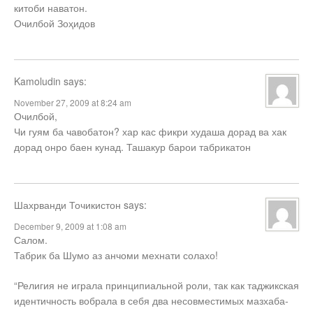
китоби наватон.
Очилбой Зоҳидов
Kamoludin
says:
November 27, 2009 at 8:24 am
Очилбой,
Чи гуям ба чавобатон? хар кас фикри худаша дорад ва хак
дорад онро баен кунад. Ташакур барои табрикатон
Шахрванди Точикистон
says:
December 9, 2009 at 1:08 am
Салом.
Табрик ба Шумо аз анчоми мехнати солахо!
“Религия не играла принципиальной роли, так как таджикская
идентичность вобрала в себя два несовместимых мазхаба-