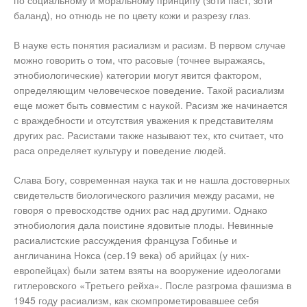
по социальному и моральному принципу (зоти паст, зоти
баланд), но отнюдь не по цвету кожи и разрезу глаз.
В науке есть понятия расиализм и расизм. В первом случае
можно говорить о том, что расовые (точнее выражаясь,
этнобиологические) категории могут явится фактором,
определяющим человеческое поведение. Такой расиализм
еще может быть совместим с наукой. Расизм же начинается
с враждебности и отсутствия уважения к представителям
других рас. Расистами также называют тех, кто считает, что
раса определяет культуру и поведение людей.
Слава Богу, современная наука так и не нашла достоверных
свидетельств биологического различия между расами, не
говоря о превосходстве одних рас над другими. Однако
этнобиология дала поистине ядовитые плоды. Невинные
расиалистские рассуждения француза Гобинье и
англичанина Нокса (сер.19 века) об арийцах (у них-
европейцах) были затем взяты на вооружение идеологами
гитлеровского «Третьего рейха». После разгрома фашизма в
1945 году расиализм, как скомпрометировавшее себя