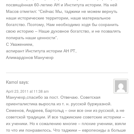
посвящённая 60-летию АН и Института истории. На ней
Масов отметил: “Сейчас Мы, таджики не можем вернуть
наши исторические территории, наше материальное
богатство. Поэтому, Нам необходимо ходя бы сохранить
свою историю – Наше духовное богатство, и не позвалять
попирать наши ценности”.
С Уважением,
аспирант Института истории АН РТ,
Алимардонов Манучехр
Kamol
says:
April 23, 2011 at 11:38 am
Манучехр,спасибо за пост. Отвечаю. Советская
ориенталистика выросла из т. н. русской буржуазной.
Семенов, Андреев, Бартольд – они все они из русской, а не
советской традиции. И все таджикские советские историки –
их ученики. Но к сожалению многие – плохие ученики, взяли
то что им понравилось. Что таджики – европеоиды а больше