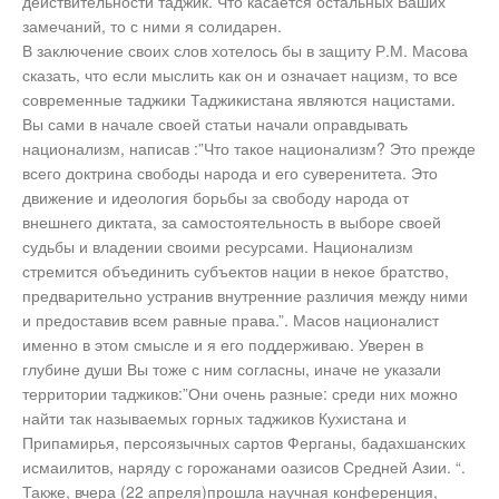
действительности таджик. Что касается остальных Ваших
замечаний, то с ними я солидарен.
В заключение своих слов хотелось бы в защиту Р.М. Масова
сказать, что если мыслить как он и означает нацизм, то все
современные таджики Таджикистана являются нацистами.
Вы сами в начале своей статьи начали оправдывать
национализм, написав :”Что такое национализм? Это прежде
всего доктрина свободы народа и его суверенитета. Это
движение и идеология борьбы за свободу народа от
внешнего диктата, за самостоятельность в выборе своей
судьбы и владении своими ресурсами. Национализм
стремится объединить субъектов нации в некое братство,
предварительно устранив внутренние различия между ними
и предоставив всем равные права.”. Масов националист
именно в этом смысле и я его поддерживаю. Уверен в
глубине души Вы тоже с ним согласны, иначе не указали
территории таджиков:”Они очень разные: среди них можно
найти так называемых горных таджиков Кухистана и
Припамирья, персоязычных сартов Ферганы, бадахшанских
исмаилитов, наряду с горожанами оазисов Средней Азии. “.
Также, вчера (22 апреля)прошла научная конференция,