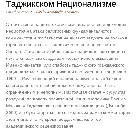
Таджикском Национализме
Posted on
June 15, 2009
by
Kamoludin Abdullaev
Этнические и националистические настроения и движения,
несмотря на атаки религиозных фундаменталистов,
коммунистов и глобалистов не думают затухать не только в
странах типа нашего Таджикистана, но и на развитом
Западе. И это не случайно, так как национальное единство
является важным средством коллективного выживания.
Именно нехватка, или слабость таджикского гражданского
национализма явилась причиной вооруженного конфликта
1990-х.
Изучение наций и национализма столь обширно и
многогранно, что любой подход к нему обречен быть
ограниченным и неполным. Настоящая статья – рузультат
раздумий по поводу прочитанной книги академика Рахима
Масова « Таджики: вытеснение и ассимиляция» (Душанбе,
2003) и я буду стараться не выходить за рамки комментария
этой книги, в то же время воздерживаясь от ее
академического рецензирования.