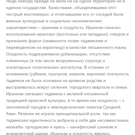
люди никогда прежде не жили ни на одной территории ни в
едином государстве. Качествами, объединявшими этот
пестрый конгломерат, и отличавшими его от соседей были
важные культурные и социально-экономические
характеристики – иранизм и оседлость. Иранизм означал
использование иранских (восточных или западных) говоров и
признание фарси (названного позже таджикским и
переведенном на кириллицу) в качестве письменного языка.
Оседлость подразумевала урбанизацию, отсутствие
племенных (в том числе вооруженных) структур и
эгалитарных политических институтов. В отличие от
кочевников (узбеков, пуштунов, казахов, киргизов) лояльность
таджиков не была основана на кровном родстве и
выстраивалась вокруг селения, городского квартала и семьи.
Иранизм связывал таджиков с великой письменной
традицией иранской культуры, в то время как оседлость – с
экономикой городов и земледельческих оазисов Средней
Азии. Религия не играла принципиальной роли, так как
таджикская идентичность вобрала в себя два несовместимых
мазхаба- ортодоксию и ересь – ханафитский суннизм и
исмаилитский шиизм. Иранизм и оседлость явились