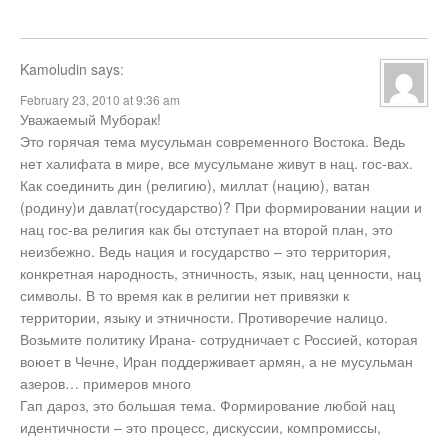
Kamoludin
says:
February 23, 2010 at 9:36 am
Уважаемый Муборак!
Это горячая тема мусульман современного Востока. Ведь
нет халифата в мире, все мусульмане живут в нац. гос-вах.
Как соединить дин (религию), миллат (нацию), ватан
(родину)и давлат(государство)? При формировании нации и
нац гос-ва религия как бы отступает на второй план, это
неизбежно. Ведь нация и государство – это территория,
конкретная народность, этничность, язык, нац ценности, нац
символы. В то время как в религии нет привязки к
территории, языку и этничности. Противоречие налицо.
Возьмите политику Ирана- сотрудничает с Россией, которая
воюет в Чечне, Иран поддерживает армян, а не мусульман
азеров… примеров много
Гап дароз, это большая тема. Формирование любой нац
идентичности – это процесс, дискуссии, компромиссы,