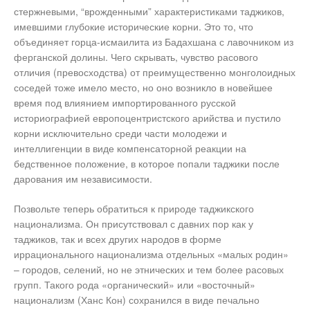
стержневыми, “врожденными” характеристиками таджиков,
имевшими глубокие исторические корни. Это то, что
объединяет горца-исмаилита из Бадахшана с лавочником из
ферганской долины. Чего скрывать, чувство расового
отличия (превосходства) от преимущественно монголоидных
соседей тоже имело место, но оно возникло в новейшее
время под влиянием импортированного русской
историографией европоцентристского арийства и пустило
корни исключительно среди части молодежи и
интеллигенции в виде компенсаторной реакции на
бедственное положение, в которое попали таджики после
дарования им независимости.
Позвольте теперь обратиться к природе таджикского
национализма. Он присутствовал с давних пор как у
таджиков, так и всех других народов в форме
иррационального национализма отдельных «малых родин»
– городов, селений, но не этнических и тем более расовых
групп. Такого рода «органический» или «восточный»
национализм (Ханс Кон) сохранился в виде печально