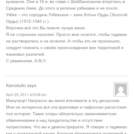
кучманчи. Они в 16 в. во главе с Шейбаниханом вторглись в
Среднюю Азию. До этого в регионе узбеками и не похло.
Узбек – это сородичь Узбекхана – хана Алтын-Орды (Золотой
Орды) (1312-1340 гг.).
Впрочем всё это Вы знаете лучше меня.
Я не сторонник насилия. Просто мне хочется, чтобы таджики
не растворились и не исчезли. А чтобы это не произошло,
следует помнить о своём происхождении вне территорий и
языковых различий.
С уважением, А.М.У.
Kamoludin
says:
April 25, 2011 at 9:08 am
Манучехр! Напрасно вы меня втягиваете в эту дискуссию.
Мне не интересна вся эта крикливая и пафосная расистская
поп история. Такие споры обязательно заканчиваютсиа
обвинениаями в нац предательстве и отсутствии
патриотизма. Что вы и демонстрируете. Я говорю о таджиках
как о гражданской нации. Которая формируется политикой а