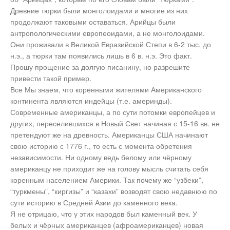
Древние тюрки были монголоидами и многие из них
продолжают таковыми оставаться. Арийцы были
антропологическими европеоидами, а не монголоидами.
Они проживали в Великой Евразийской Степи в 6-2 тыс. до
н.э., а тюрки там появились лишь в 6 в. н.э. Это факт.
Прошу прощение за долгую писанину, но разрешите
привести такой пример.
Все Мы знаем, что коренными жителями Американского
континента являются индейцы (т.е. америнды).
Современные американцы, а по сути потомки европейцев и
других, переселившихся в Новый Свет начиная с 15-16 вв. не
претендуют же на древность. Американцы США начинают
свою историю с 1776 г., то есть с момента обретения
независимости. Ни одному ведь белому или чёрному
американцу не приходит же на голову мысль считать себя
коренным населением Америки. Так почему же “узбеки”,
“туркмены”, “киргизы” и “казахи” возводят свою недавнюю по
сути историю в Средней Азии до каменного века.
Я не отрицаю, что у этих народов был каменный век. У
белых и чёрных американцев (афроамериканцев) новая