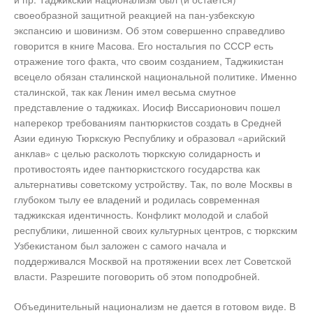
своеобразной защитной реакцией на пан-узбекскую
экспансию и шовинизм. Об этом совершенно справедливо
говорится в книге Масова. Его ностальгия по СССР есть
отражение того факта, что своим созданием, Таджикистан
всецело обязан сталинской национальной политике. Именно
сталинской, так как Ленин имел весьма смутное
представление о таджиках. Иосиф Виссарионович пошел
наперекор требованиям пантюркистов создать в Средней
Азии единую Тюркскую Республику и образовал «арийский
анклав» с целью расколоть тюркскую солидарность и
противостоять идее пантюркистского государства как
альтернативы советскому устройству. Так, по воле Москвы в
глубоком тылу ее владений и родилась современная
таджикская идентичность. Конфликт молодой и слабой
республики, лишенной своих культурных центров, с тюркским
Узбекистаном был заложен с самого начала и
поддерживался Москвой на протяжении всех лет Советской
власти. Разрешите поговорить об этом поподробней.
Объединительный национализм не дается в готовом виде. В