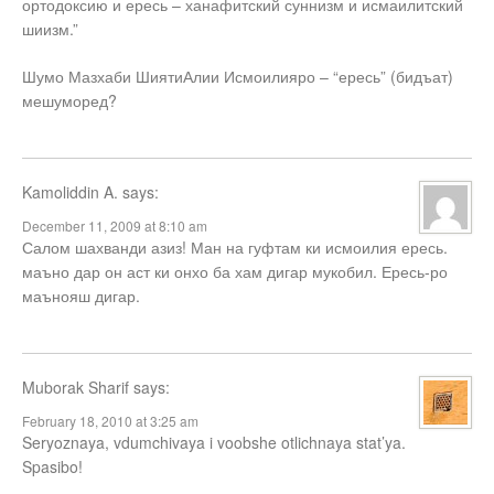
ортодоксию и ересь – ханафитский суннизм и исмаилитский
шиизм.”
Шумо Мазхаби ШиятиАлии Исмоилияро – “ересь” (бидъат)
мешуморед?
Kamoliddin A.
says:
December 11, 2009 at 8:10 am
Салом шахванди азиз! Ман на гуфтам ки исмоилия ересь.
маъно дар он аст ки онхо ба хам дигар мукобил. Ересь-ро
маънояш дигар.
Muborak Sharif
says:
February 18, 2010 at 3:25 am
Seryoznaya, vdumchivaya i voobshe otlichnaya stat’ya.
Spasibo!