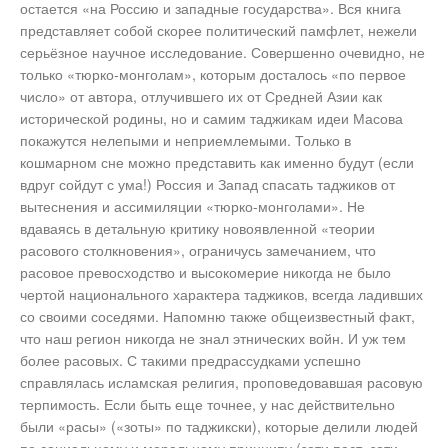
остается «на Россию и западные государства». Вся книга
представляет собой скорее политический памфлет, нежели
серьёзное научное исследование. Совершенно очевидно, не
только «тюрко-монголам», которым досталось «по первое
число» от автора, отлучившего их от Средней Азии как
исторической родины, но и самим таджикам идеи Масова
покажутся нелепыми и неприемлемыми. Только в
кошмарном сне можно представить как именно будут (если
вдруг сойдут с ума!) Россия и Запад спасать таджиков от
вытеснения и ассимиляции «тюрко-монголами». Не
вдаваясь в детальную критику новоявленной «теории
расового столкновения», ограничусь замечанием, что
расовое превосходство и высокомерие никогда не было
чертой национального характера таджиков, всегда ладивших
со своими соседями. Напомню также общеизвестный факт,
что наш регион никогда не знал этнических войн. И уж тем
более расовых. С такими предрассудками успешно
справлялась исламская религия, проповедовавшая расовую
терпимость. Если быть еще точнее, у нас действительно
были «расы» («зоты» по таджикски), которые делили людей