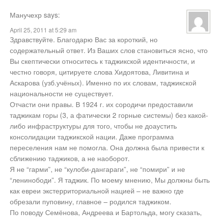
Манучехр
says:
April 25, 2011 at 5:29 am
Здравствуйте. Благодарю Вас за короткий, но
содержательный ответ. Из Ваших слов становиться ясно, что
Вы скептически относитесь к таджикской идентичности, и
честно говоря, цитируете слова Хидоятова, Ливитина и
Аскарова (узб.учёных). Именно по их словам, таджикской
национальности не существует.
Отчасти они правы. В 1924 г. их сородичи предоставили
таджикам горы (3, а фатически 2 горные системы) без какой-
либо инфраструктуры для того, чтобы не доаустить
консолидации таджикской нации. Даже программа
переселения нам не помогла. Она должна была привести к
сближению таджиков, а не наоборот.
Я не “гарми”, не “кулоби-дангараги”, не “помири” и не
“ленинободи”. Я таджик. По моему мнению, Мы должны быть
как евреи экстерриториальной нацией – не важно где
обрезали пуповину, главное – родился таджиком.
По поводу Семёнова, Андреева и Бартольда, могу сказать,