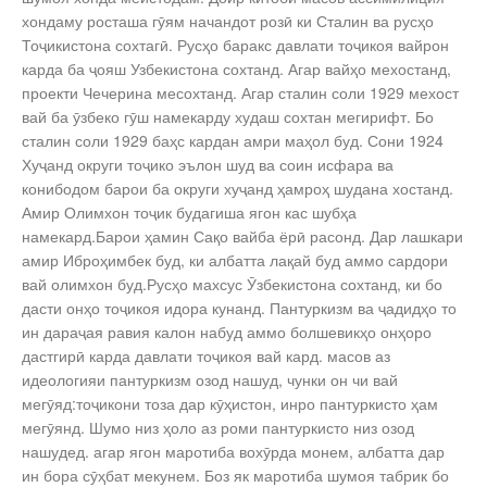
хондаму росташа гӯям начандот розӣ ки Сталин ва русҳо
Тоҷикистона сохтагӣ. Русҳо баракс давлати тоҷикоя вайрон
карда ба ҷояш Узбекистона сохтанд. Агар вайҳо мехостанд,
проекти Чечерина месохтанд. Агар сталин соли 1929 мехост
вай ба ӯзбеко гӯш намекарду худаш сохтан мегирифт. Бо
сталин соли 1929 баҳс кардан амри маҳол буд. Сони 1924
Хуҷанд округи тоҷико эълон шуд ва соин исфара ва
конибодом барои ба округи хуҷанд ҳамроҳ шудана хостанд.
Амир Олимхон тоҷик будагиша ягон кас шубҳа
намекард.Барои ҳамин Сақо вайба ёрӣ расонд. Дар лашкари
амир Иброҳимбек буд, ки албатта лақай буд аммо сардори
вай олимхон буд.Русҳо махсус Ӯзбекистона сохтанд, ки бо
дасти онҳо тоҷикоя идора кунанд. Пантуркизм ва ҷадидҳо то
ин дараҷая равия калон набуд аммо болшевикҳо онҳоро
дастгирӣ карда давлати тоҷикоя вай кард. масов аз
идеологияи пантуркизм озод нашуд, чунки он чи вай
мегӯяд:тоҷикони тоза дар кӯҳистон, инро пантуркисто ҳам
мегӯянд. Шумо низ ҳоло аз роми пантуркисто низ озод
нашудед. агар ягон маротиба вохӯрда монем, албатта дар
ин бора сӯҳбат мекунем. Боз як маротиба шумоя табрик бо