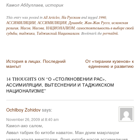
Камол Абдуллаев, историк
This entry was posted in
All Articles
,
На Русском
and tagged
1990
,
АССИМИЛЯЦИИ
,
АССИМИЛЯЦИЯ
,
Душанбе
,
Жан-Жак Руссо
,
исламская
религия
,
Масов
,
Масова
,
НАЦИОНАЛИЗМ
,
самостоятельность в выборе своей
судьбы
,
таджики
,
Таджикский Национализм
. Bookmark the
permalink
.
Post navigation
История в лицах. Последний
От «тирании кузенов» к
мангыт
единению и развитию
14 THOUGHTS ON “
О «СТОЛКНОВЕНИИ РАС»,
АССИМИЛЯЦИИ, ВЫТЕСНЕНИИ И ТАДЖИКСКОМ
НАЦИОНАЛИЗМЕ
”
Ochilboy Zohidov
says:
November 26, 2009 at 8:40 am
Камол-ако салом,
Аввал табрик бо китоби наватон. Ман доим мақолаҳои
шумоя хонда меистодам. Доир китоби масов ассимилиция