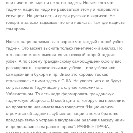
они ничего не видят и не хотят видеть. Насчет того что
таджики нацисты надо не радоваться этому а исправлять
ситуацию. Нацисты есть и среди русских и киргизов. Не
говорите за всех таджиков что они нацисты. Там где нацисты
там кровь.
Насчет национализма вы говорите что каждый второй узбек –
таджик. Это может выснить только генетический анализ. Но
это опасно может высниятся что каждый второй таджик –
узбек. А по своему гражданскому самоощущению,хочу вас
разочаровать, таджикоязычные узбеки – или узбеки или
самарканди и бухори и пр. Знаю это хорошо так как
сталкиваюсь с ними здесь в США. Не уверен что они будут
сочувствовать Таджииксану с случае конфликта с
Узбекистаном. То есть надо формировать гражданскую
таджикскую общность. В моей цитате, которую вы приводите
но прочитали невнимательно говорится “Национализм
стремится объединить субъектов нации в некое братство,
предварительно устранив внутренние различия между ними
и предоставив всем равные права”. РАВНЫЕ ПРАВА,
независимо от фактического этнического происхождения. В