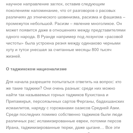
научное направление заглох, оставив следующим
поколениям напоминание, что от разговоров о расовых
различиях до этнического шовинизма, расизма и фашизма –
промежуток небольшой. Расизм – явление многоликое. Он
может появится даже в отношениях между представителями
одного народа. В Руанде например под лозунгом «расовой
чистоты» была устроена резня между одинаково черными
хуту и тутси унесшая за считанные месяцы 800 тысяч
жизней.
О таджикском национализме
Для начала разрешите попытаться ответить на вопрос: кто
же такие таджики? Они очень разные: среди них можно
найти так называемых горных таджиков Кухистана и
Припамирья, персоязычных сартов Ферганы, бадахшанских
исмаилитов, наряду с горожанами оазисов Средней Азии.
Среди последних помимо собственно таджиков были люди
различных рас: исламизированные евреи, потомки персов
Ирана, таджикизированные тюрки, даже цыгане… Все эти