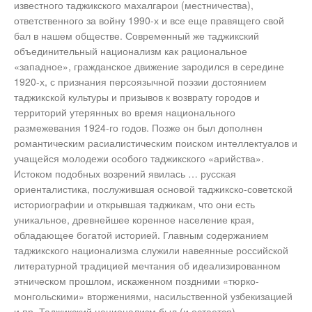
известного таджикского махалгарои (местничества),
ответственного за войну 1990-х и все еще правящего свой
бал в нашем обществе. Современный же таджикский
объединительный национализм как рациональное
«западное», гражданское движение зародился в середине
1920-х, с признания персоязычной поэзии достоянием
таджикской культуры и призывов к возврату городов и
территорий утерянных во время национального
размежевания 1924-го годов. Позже он был дополнен
романтическим расиалистическим поиском интеллектуалов и
учащейся молодежи особого таджикского «арийства».
Истоком подобных возрений явилась … русская
ориенталистика, послужившая основой таджикско-советской
историографии и открывшая таджикам, что они есть
уникальное, древнейшее коренное население края,
обладающее богатой историей. Главным содержанием
таджикского национализма служили навеянные российской
литературной традицией мечтания об идеализированном
этническом прошлом, искаженном поздними «тюрко-
монгольскими» вторжениями, насильственной узбекизацией
и пр. Таджикский национализм был (и остается)