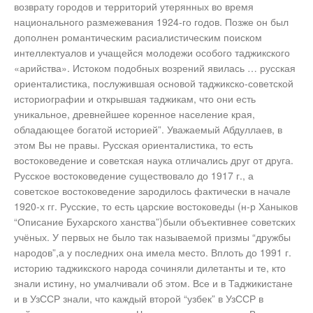
возврату городов и территорий утерянных во время
национального размежевания 1924-го годов. Позже он был
дополнен романтическим расиалистическим поиском
интеллектуалов и учащейся молодежи особого таджикского
«арийства». Истоком подобных возрений явилась … русская
ориенталистика, послужившая основой таджикско-советской
историографии и открывшая таджикам, что они есть
уникальное, древнейшее коренное население края,
обладающее богатой историей”. Уважаемый Абдуллаев, в
этом Вы не правы. Русская ориенталистика, то есть
востоковедение и советская наука отличались друг от друга.
Русское востоковедение существовало до 1917 г., а
советское востоковедение зародилось фактически в начале
1920-х гг. Русские, то есть царские востоковеды (н-р Ханыков
“Описание Бухарского ханства”)были объективнее советских
учёных. У первых не было так называемой призмы “дружбы
народов”,а у последних она имела место. Вплоть до 1991 г.
историю таджикского народа сочиняли дилетанты и те, кто
знали истину, но умалчивали об этом. Все и в Таджикистане
и в УзССР знали, что каждый второй “узбек” в УзССР в