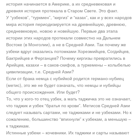
история начинается в Америке, а их средневековая и
древняя история протекала в Старом Свете. Это факт.
У “узбеков”, “туркмен”, “киргиз” и “казах”, как и у всех народов
мира история периодизируется на древнейшую, древнюю,
средневековую, новою и новейшую. Первые два этапа
истории этих народов протекали совместно на Дальнем
Востоке (в Монголии), а не в Средней Азии. Так почему же
узбеки вдруг оказались потомками Хорезмийцев, Согдийцев,
Бактрийцев и Ферганцев? Почему киргизы превратились в
Арийцев, казахи – в саков-скифов, а туркемены – колыбелью
цивилизации, т.е. Средней Азии?
Если от брака немца с нубийкой родится германо-нубиец
(метис), это же не будет означать, что немцы и нубийцы
общего происхождения. Или будет?
То, что у кого-то отец узбек, а мать таджичка это не означает,
что таджик и узбек “братья по крови”. Метисов Средней Азии
следует называть сартами, не таджиками и не узбеками. Но к
сожалению, большинство “впихнули” к узбекам, а меньшую –
к таджикам.
Истинные узбеки – кочевники. Их таджики и сарты называют