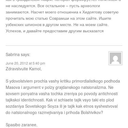
не наследуется. Все остальное – пусть археологи
занимаются. Насчет моего отношениа к Хидоятову советую
прочитать мою статью Соврамши на этом сайте. Ишите
узбекских шпионов в другом месте. Не на моем сайте.
Успехов, и давайте предоставим другим высказатся
Sabrina
says:
June 20, 2012 at 5:40 pm
Zdravstvuite Kamol,
S ydovolstviem prochla vashy kritiku primordialistkogo podhoda
Masova i argument v polzy grajdanskogo natsionalizma. Ne
sovsem ponyatna vasha tochka zreniya po povody antichnosti
tajikskoi identichnosti. Kak vi schiaete tajik vsyo taki eto plod
sozdaniya Sovetskogo Soyza ili je tajik kak etnos syshestvoval
do natsionalnogo razmejivaniya i prihoda Bolshivikov?
Spasibo zaranee,