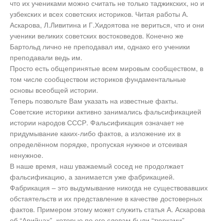
что их учениками можно считать не только таджикских, но и
узбекских и всех советских историков. Читая работы А.
Аскарова, Л.Ливитина и Г.Хидоятова не вериться, что и они
ученики великих советских востоковедов. Конечно же
Бартольд лично не преподавал им, однако его ученики
преподавали ведь им.
Просто есть общепринятые всем мировым сообществом, в
том числе сообществом историков фундаментальные
основы всеобщей истории.
Теперь позвольте Вам указать на известные факты.
Советские историки активно занимались фальсификацией
истории народов СССР. Фальсификация означает не
придумывание каких-либо фактов, а изложение их в
определённом порядке, пропуская нужное и отсеивая
ненужное.
В наше время, наш уважаемый сосед не продолжает
фальсификацию, а занимается уже фабрикацией.
Фабрикация – это выдумывание никогда не существовавших
обстаятельств и их представление в качестве достоверных
фактов. Примером этому может служить статья А. Аскарова
об “Арийцах”, которые по его словам были “тюрками”.