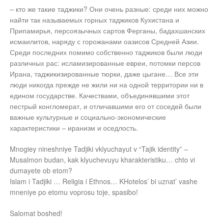
– кто же такие таджики? Они очень разные: среди них можно
найти так называемых горных таджиков Кухистана и
Припамирья, персоязычных сартов Ферганы, бадахшанских
исмаилитов, наряду с горожанами оазисов Средней Азии.
Среди последних помимо собственно таджиков были люди
различных рас: исламизированные евреи, потомки персов
Ирана, таджикизированные тюрки, даже цыгане… Все эти
люди никогда прежде не жили ни на одной территории ни в
едином государстве. Качествами, объединявшими этот
пестрый конгломерат, и отличавшими его от соседей были
важные культурные и социально-экономические
характеристики – иранизм и оседлость.
Mnogiey nineshniye Tadjiki vklyuchayut v “Tajik identity” –
Musalmon budan, kak klyuchevuyu kharakteristiku… chto vi
dumayete ob etom?
Islam i Tadjiki … Religia i Ethnos… KHotelos’ bi uznat’ vashe
mneniye po etomu voprosu toje, spasibo!
Salomat boshed!