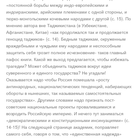
«постоянной борьбы между индо-европейскими и
индоиранскими, арийскими племенами с одной стороны, и
тюрко-монгольскими кочевыми народами с другой (с. 15). По
мнению автора вне Таджикистана (в Узбекистане,
Афганистане, Китае) «как продолжался так и продолжается
геноцид таджиков» (с. 14). Бедным таджикам, окруженным
враждебными и чуждыми ему народами и неспособным
защитить себя грозит полное исчезновение- таков главный
пафос книги. Какой же выход предлагается, чтобы избежать
трагедии? Может объединить таджиков вокруг идеи
суверенного и единого государства? Не угадали!
Оказывается надо чтобы Россия помешала «росту
антинародных, националистических тенденций, набирающих
обороты в нынешних, так называемых самостоятельных
государствах». Другими словами надо признать пост-
советские национальные проекты провалившимися и
возродить Российскую империю. И нечего тут заниматься
«демократическими и конституционными инсинуациями» (с.
14-15)! На следующей странице академик, поправляет
самого себя, говоря о том, что «единственная надежда»