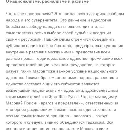
О национализме, расиализме и расизме
Что такое национализм? Это прежде всего доктрина свободы
народа и его суверенитета. Это движение и идеология
борьбы за свободу народа от внешнего диктата, за
самостоятельность в выборе своей судьбы и владении
своими ресурсами. Национализм стремится объединить
субъектов нации в некое братство, предварительно устранив
внутренние различия между ними и предоставив всем
равные права. Территориальное единство, проживание всех
представителей нации в едином государстве, за которые
ратует Рахим Масов тоже важное условие национального
единства. Таким образом, автономия народа, равенство и
единство составляющих его субъектов являются
важнейшими национальными идеалами, вдохновлявшими
таких мыслителей как Жан-Жак Руссо. Что же мы видим у
Масова? Поиски «врагов и предателей», ответственных за
«топорное разделение» и выпячивание единственного, и
весьма сомнительного принципа – расового – вокруг
которого и следует, видимо объединятся таджикам. Вся
сложная история региона предстает у Масова в виде