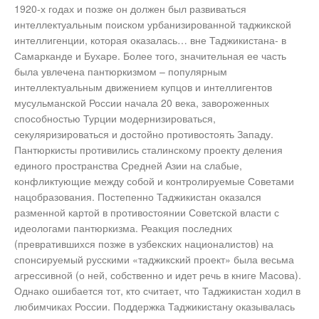
1920-х годах и позже он должен был развиваться
интеллектуальным поиском урбанизированной таджикской
интеллигенции, которая оказалась… вне Таджикистана- в
Самарканде и Бухаре. Более того, значительная ее часть
была увлечена пантюркизмом – популярным
интеллектуальным движением купцов и интеллигентов
мусульманской России начала 20 века, завороженных
способностью Турции модернизироваться,
секуляризироваться и достойно противостоять Западу.
Пантюркисты противились сталинскому проекту деления
единого пространства Средней Азии на слабые,
конфликтующие между собой и контролируемые Советами
нацобразования. Постепенно Таджикистан оказался
разменной картой в противостоянии Советской власти с
идеологами пантюркизма. Реакция последних
(превратившихся позже в узбекских националистов) на
спонсируемый русскими «таджикский проект» была весьма
агрессивной (о ней, собственно и идет речь в книге Масова).
Однако ошибается тот, кто считает, что Таджикистан ходил в
любимчиках России. Поддержка Таджикистану оказывалась