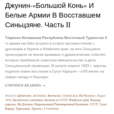
Джунин-«Большой Конь» И
Белые Армии В Восставшем
Синьцзяне. Часть II
Тюркско-Исламская Республика Восточный Туркестан
В
то время как Шен вступил в острое противостояние с
дунганами в Урумчи и Илийском крае, на юге Синьцзяня
происходили не менее кровавые и драматические события,
которые приблизили советское вмешательство в дела
Синьцзяньской провинции. В начале апреля 1933 г. киргизы
подняли новое восстание в Сугун Карауле – в 65 милях на
северо-запад от Кашгара.
CONTINUE READING
→
Posted in
Afghanistan
,
All Articles
,
Basmachis
,
Central Asia
,
На Русском
|
Tagged
1933
,
басмаческие элементы
,
басмачи из СССР
,
Илийском край
,
Кашгар
,
киргизы
,
Ма Джунин
,
Национальный Революционный Комитет
,
СССР
,
Сугун
Караул
,
Туркестан
,
Урумчи
|
2 Comments