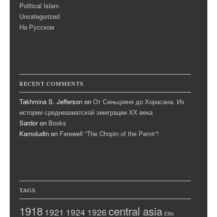
Political Islam
Uncategorized
На Русском
RECENT COMMENTS
Takhmina S. Jefferson
on
От Синьцзяня до Хорасана. Из
истории среднеазиатской эмиграции ХХ века
Sardor
on
Books
Kamoludin
on
Farewell “The Chopin of the Pamir”!
TAGS
1918
central asia
1921
1924
1926
Elite