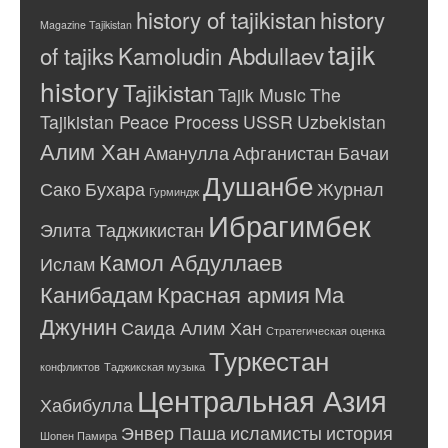
history of tajikistan
history
Magazine Tajikistan
tajik
of tajiks
Kamoludin Abdullaev
history
Tajikistan
Tajik Music
The
Tajikistan Peace Process
USSR
Uzbekistan
Алим Хан
Аманулла
Афганистан
Бачаи
Душанбе
Сако
Бухара
Журнал
Гурминдж
Ибрагимбек
Элита Таджикистан
Камол Абдуллаев
Ислам
Канибадам
Красная армия
Ма
Джунин
Саида Алим Хан
Стратегическая оценка
Туркестан
конфликтов
Таджикская музыка
Центральная Азия
Хабибулла
Энвер Паша
исламисты
история
Шопен Памира