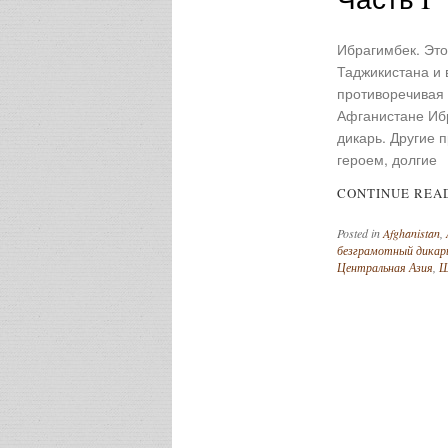
Ибрагимбек. Это
Таджикистана и 
противоречивая 
Афганистане Ибр
дикарь. Другие 
героем, долгие
CONTINUE REA
Posted in
Afghanistan
,
безграмотный дикар
Центральная Азия
,
Ш
Post navigation