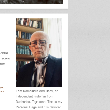
олица
 всего
ием
ара
,
I am Kamoludin Abdullaev, an
тели
independent historian from
Dushanbe, Tajikistan. This is my
Personal Page and it is devoted