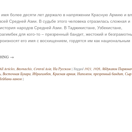
 имя более десяти лет держало в напряжении Красную Армию и вл
всей Средней Азии. В судьбе этого человека отразилась сложная и
история народов Средней Азии. В Таджикистане, Узбекистане,
агимбек для кого-то – презренный бандит, жестокий и безграмотн
произносят его имя с восхищением, гордятся им как национальным
DING
→
All Articles
,
Basmachis
,
Central Asia
,
На Русском
|
Tagged
1921
,
1926
,
Абдукаюм Парвона
ь
,
Восточная Бухара
,
Ибрагимбек
,
Красная армия
,
Наполеон
,
презренный бандит
,
Сыр
ейбани-ханом
|