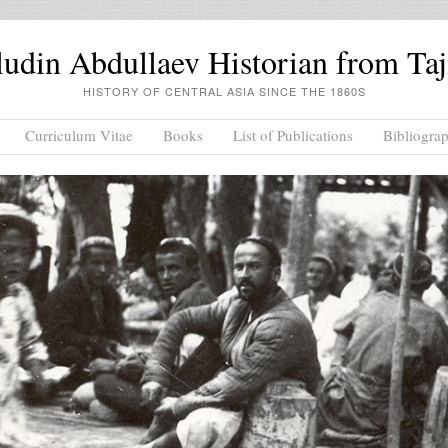
din Abdullaev Historian from Taj
HISTORY OF CENTRAL ASIA SINCE THE 1860S
Curriculum Vitae
Books
List of Publications
Bibliogra