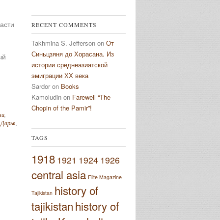
асти
RECENT COMMENTS
Takhmina S. Jefferson
on
От
Синьцзяня до Хорасана. Из
ый
истории среднеазиатской
эмиграции ХХ века
Sardor
on
Books
Kamoludin
on
Farewell “The
Chopin of the Pamir”!
чи
,
 Дарья
,
TAGS
1918
1921
1924
1926
central asia
Elite Magazine
history of
Tajikistan
tajikistan
history of