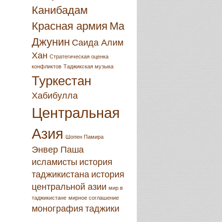
Канибадам
Красная армия
Ма
Джунин
Саида Алим
Хан
Стратегическая оценка
конфликтов
Таджикская музыка
Туркестан
Хабибулла
Центральная
Азия
Шопен Памира
Энвер Паша
исламисты
история
таджикистана
история
центральной азии
мир в
таджикистане
мирное соглашение
монография
таджики