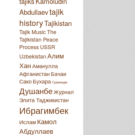
tajiks
Kamoludin
tajik
Abdullaev
history
Tajikistan
Tajik Music
The
Tajikistan Peace
Process
USSR
Алим
Uzbekistan
Хан
Аманулла
Афганистан
Бачаи
Сако
Бухара
Гурминдж
Душанбе
Журнал
Элита Таджикистан
Ибрагимбек
Камол
Ислам
Абдуллаев