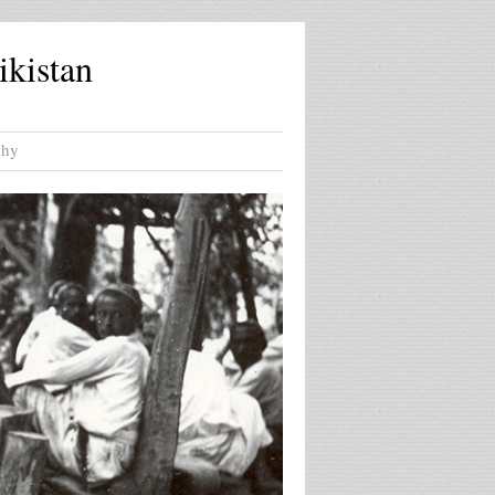
ikistan
phy