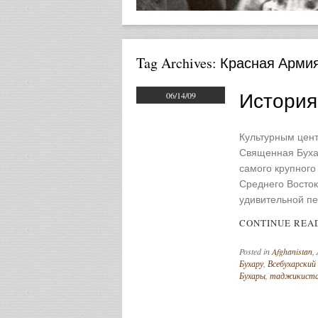
Tag Archives:
Красная Арми
История
06/14/09
Культурным цент
Священная Бухар
самого крупного
Среднего Восток
удивительной п
CONTINUE REA
Posted in
Afghanistan
,
Бухару
,
Всебухарский
Бухары
,
таджикист