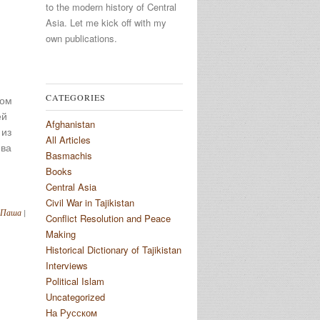
to the modern history of Central
Asia. Let me kick off with my
own publications.
CATEGORIES
дом
ей
Afghanistan
 из
All Articles
ева
Basmachis
Books
Central Asia
Civil War in Tajikistan
 Паша
|
Conflict Resolution and Peace
Making
Historical Dictionary of Tajikistan
Interviews
Political Islam
Uncategorized
На Русском