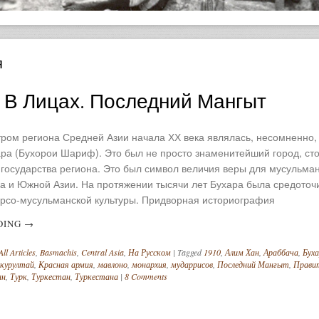
я
 В Лицах. Последний Мангыт
ром региона Средней Азии начала ХХ века являлась, несомненно,
а (Бухорои Шариф). Это был не просто знаменитейший город, ст
 государства региона. Это был символ величия веры для мусульман
а и Южной Азии. На протяжении тысячи лет Бухара была средоточ
ерсо-мусульманской культуры. Придворная историография
DING
→
All Articles
,
Basmachis
,
Central Asia
,
На Русском
|
Tagged
1910
,
Алим Хан
,
Араббача
,
Бух
 курултай
,
Красная армия
,
мавлоно
,
монархия
,
мударрисов
,
Последний Мангыт
,
Прави
ан
,
Турк
,
Туркестан
,
Туркестана
|
8 Comments