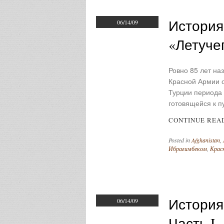
История
06/14/09
«летуче
Ровно 85 лет на
Красной Армии о
Турции периода
готовящейся к п
CONTINUE REA
Posted in
Afghanistan
,
Ибрагимбеком
,
Крас
История
06/14/09
Часть I