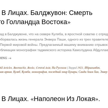
 В Лицах. Балджувон: Смерть
го Голландца Востока»
зад в Балджувоне, что на севере Куляба, в яростной схватке с отря
борвалась жизнь генерала Энвера Паши, одного из трех правител
 Первой мировой войны. Предлагаемый вашему вниманию отрывок
убликации монографии таджикского историка Камолудина Абдулла
DING
→
All Articles
,
Basmachis
,
Books
,
Central Asia
,
На Русском
|
Tagged
1921
,
Ибрагимбек
,
ная армия
,
Куляб
,
Куляба
,
монография
,
последний эмир Бухары
,
Саида Алим Хан
,
Энвер
 В Лицах. «Наполеон Из Локая».