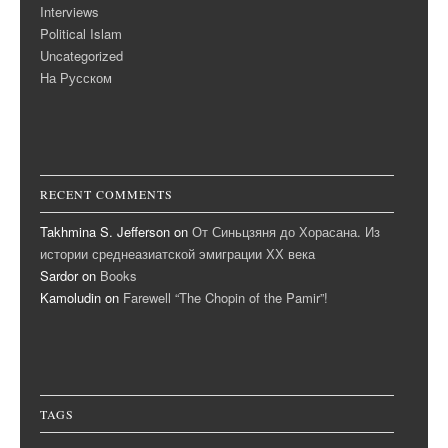
Interviews
Political Islam
Uncategorized
На Русском
RECENT COMMENTS
Takhmina S. Jefferson
on
От Синьцзяня до Хорасана. Из
истории среднеазиатской эмиграции ХХ века
Sardor
on
Books
Kamoludin
on
Farewell “The Chopin of the Pamir”!
TAGS