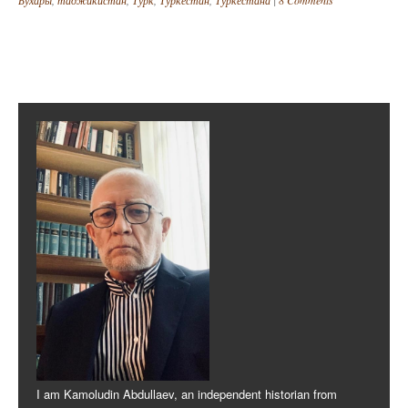
Бухары
,
таджикистан
,
Турк
,
Туркестан
,
Туркестана
|
8 Comments
Post navigation
I am Kamoludin Abdullaev, an independent historian from