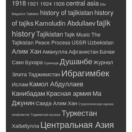
1918
central asia
1921
1924
1926
Elite
history of tajikistan
history
Magazine Tajikistan
tajik
of tajiks
Kamoludin Abdullaev
history
Tajikistan
Tajik Music
The
Tajikistan Peace Process
USSR
Uzbekistan
Алим Хан
Аманулла
Афганистан
Бачаи
Душанбе
Сако
Бухара
Журнал
Гурминдж
Ибрагимбек
Элита Таджикистан
Камол Абдуллаев
Ислам
Канибадам
Красная армия
Ма
Джунин
Саида Алим Хан
Стратегическая оценка
Туркестан
конфликтов
Таджикская музыка
Центральная Азия
Хабибулла