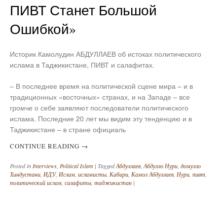
ПИВТ Станет Большой
Ошибкой»
Историк Камолудин АБДУЛЛАЕВ об истоках политического
ислама в Таджикистане, ПИВТ и салафитах.
– В последнее время на политической сцене мира – и в
традиционных «восточных» странах, и на Западе – все
громче о себе заявляют последователи политического
ислама. Последние 20 лет мы видим эту тенденцию и в
Таджикистане – в стране официаль
CONTINUE READING
→
Posted in
Interviews
,
Political Islam
|
Tagged
Абдуллаев
,
Абдулло Нури
,
домулло
Хиндустани
,
ИДУ
,
Ислам
,
исламисты
,
Кабири
,
Камол Абдуллаев
,
Нури
,
пивт
,
политический ислам
,
салафиты
,
таджикистан
|