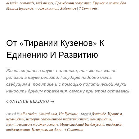
of tajiks
,
Somonids
,
tajik history
,
Гражданин соврамши
,
Крушение саманидов
,
Михаил Булгаков
,
таджикистан
,
Хидоятов
|
7 Comments
От «тирании Кузенов» К
Единению И Развитию
Жизнь страны в науке политики, так же как жизнь
религии в науке религии. Государю надобно быть
сведущим в политике и с помощью политической науки
наносить другим поражения, самому при этом оставаясь
CONTINUE READING
→
Posted in
All Articles
,
Central Asia
,
На Русском
|
Tagged
Душанбе
,
Иранизм
,
исламисты
,
история современного таджикистана
,
коммунисты
,
местничество в таджикистане
,
Мухаммадсаид Балджувони
,
таджики
,
таджикистан
,
Центральная Азия
|
4 Comments