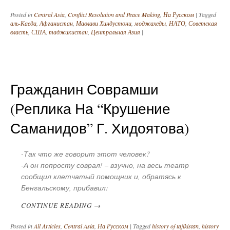
Posted in
Central Asia
,
Conflict Resolution and Peace Making
,
На Русском
|
Tagged
аль-Каеда
,
Афганистан
,
Мавлави Хиндустони
,
моджахеды
,
НАТО
,
Советская
власть
,
США
,
таджикистан
,
Центральная Азия
|
Гражданин Соврамши
(реплика На “Крушение
Саманидов” Г. Хидоятова)
-Так что же говорит этот человек?
-А он попросту соврал! – взучно, на весь театр
сообщил клетчатый помощник и, обратясь к
Бенгальскому, прибавил:
CONTINUE READING
→
Posted in
All Articles
,
Central Asia
,
На Русском
|
Tagged
history of tajikistan
,
history