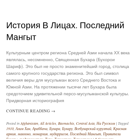
История В Лицах. Последний
Мангыт
Культурным центром региона Средней Азии начала ХХ века
являлась, несомненно, Священная Бухара (Бухорои
Шариф). Это был не просто знаменитейший город, столица
самого крупного государства региона. Это был символ
величия веры для мусульман всего Среднего Востока и
Южной Азии. На протяжении тысячи лет Бухара была
средоточием удивительной персо-мусульманской культуры.
Придворная историография
CONTINUE READING
→
Posted in
Afghanistan
,
All Articles
,
Basmachis
,
Central Asia
,
На Русском
|
Tagged
1910
,
Алим Хан
,
Араббача
,
Бухара
,
Бухару
,
Всебухарский курултай
,
Красная
армия
,
мавлоно
,
монархия
,
мударрисов
,
Последний Мангыт
,
Правители