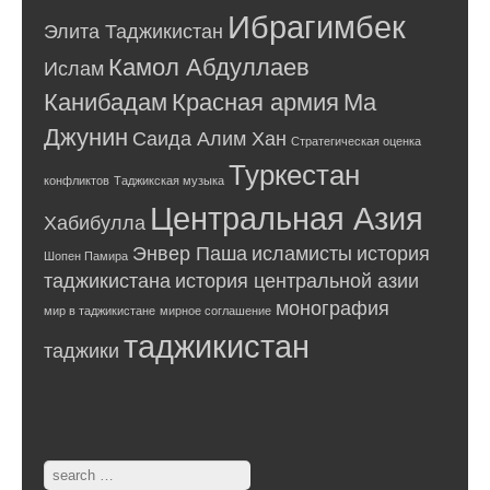
Ибрагимбек
Элита Таджикистан
Камол Абдуллаев
Ислам
Канибадам
Красная армия
Ма
Джунин
Саида Алим Хан
Стратегическая оценка
Туркестан
конфликтов
Таджикская музыка
Центральная Азия
Хабибулла
Энвер Паша
исламисты
история
Шопен Памира
таджикистана
история центральной азии
монография
мир в таджикистане
мирное соглашение
таджикистан
таджики
Search