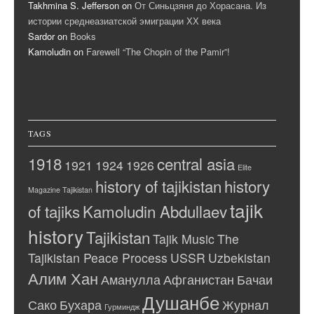
Takhmina S. Jefferson
on
От Синьцзяня до Хорасана. Из
истории среднеазиатской эмиграции ХХ века
Sardor
on
Books
Kamoludin
on
Farewell “The Chopin of the Pamir”!
TAGS
1918
central asia
1921
1924
1926
Elite
history of tajikistan
history
Magazine Tajikistan
tajik
of tajiks
Kamoludin Abdullaev
history
Tajikistan
Tajik Music
The
Tajikistan Peace Process
USSR
Uzbekistan
Алим Хан
Аманулла
Афганистан
Бачаи
Душанбе
Сако
Бухара
Журнал
Гурминдж