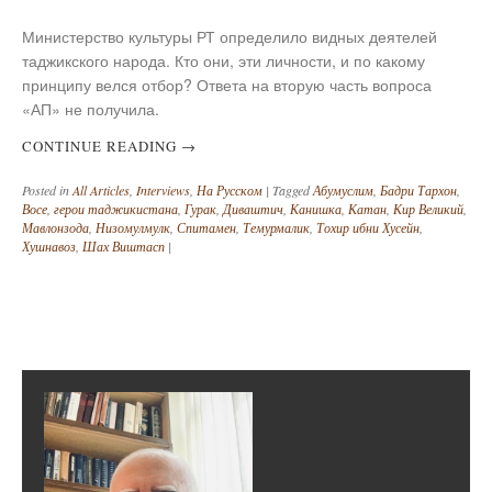
Министерство культуры РТ определило видных деятелей
таджикского народа. Кто они, эти личности, и по какому
принципу велся отбор? Ответа на вторую часть вопроса
«АП» не получила.
CONTINUE READING
→
Posted in
All Articles
,
Interviews
,
На Русском
|
Tagged
Абумуслим
,
Бадри Тархон
,
Восе
,
герои таджикистана
,
Гурак
,
Диваштич
,
Канишка
,
Катан
,
Кир Великий
,
Мавлонзода
,
Низомулмулк
,
Спитамен
,
Темурмалик
,
Тохир ибни Хусейн
,
Хушнавоз
,
Шах Виштасп
|
Post navigation