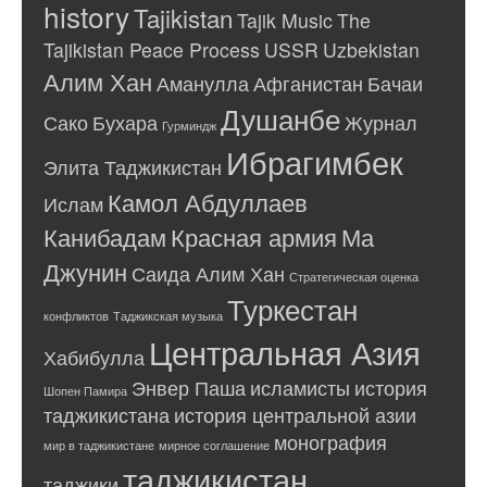
history
Tajikistan
Tajik Music
The
Tajikistan Peace Process
USSR
Uzbekistan
Алим Хан
Аманулла
Афганистан
Бачаи
Душанбе
Сако
Бухара
Журнал
Гурминдж
Ибрагимбек
Элита Таджикистан
Камол Абдуллаев
Ислам
Канибадам
Красная армия
Ма
Джунин
Саида Алим Хан
Стратегическая оценка
Туркестан
конфликтов
Таджикская музыка
Центральная Азия
Хабибулла
Энвер Паша
исламисты
история
Шопен Памира
таджикистана
история центральной азии
монография
мир в таджикистане
мирное соглашение
таджикистан
таджики