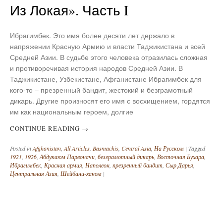
Из Локая». Часть I
Ибрагимбек. Это имя более десяти лет держало в
напряжении Красную Армию и власти Таджикистана и всей
Средней Азии. В судьбе этого человека отразилась сложная
и противоречивая история народов Средней Азии. В
Таджикистане, Узбекистане, Афганистане Ибрагимбек для
кого-то – презренный бандит, жестокий и безграмотный
дикарь. Другие произносят его имя с восхищением, гордятся
им как национальным героем, долгие
CONTINUE READING
→
Posted in
Afghanistan
,
All Articles
,
Basmachis
,
Central Asia
,
На Русском
|
Tagged
1921
,
1926
,
Абдукаюм Парвоначи
,
безграмотный дикарь
,
Восточная Бухара
,
Ибрагимбек
,
Красная армия
,
Наполеон
,
презренный бандит
,
Сыр Дарья
,
Центральная Азия
,
Шейбани-ханом
|