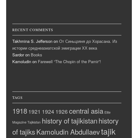
RECENT COMMENTS
Takhmina S. Jefferson
on
От Синьцзяня до Хорасана. Из
истории среднеазиатской эмиграции ХХ века
Sardor
on
Books
Kamoludin
on
Farewell “The Chopin of the Pamir”!
TAGS
1918
central asia
1921
1924
1926
Elite
history of tajikistan
history
Magazine Tajikistan
tajik
of tajiks
Kamoludin Abdullaev