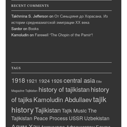
RECENT COMMENTS
Takhmina S. Jefferson
on
От Синьцзяня до Хорасана. Из
истории среднеазиатской эмиграции ХХ века
Sardor
on
Books
Kamoludin
on
Farewell “The Chopin of the Pamir”!
TAGS
1918
central asia
1921
1924
1926
Elite
history of tajikistan
history
Magazine Tajikistan
tajik
of tajiks
Kamoludin Abdullaev
history
Tajikistan
Tajik Music
The
Tajikistan Peace Process
USSR
Uzbekistan
Алим Хан
Аманулла
Афганистан
Бачаи