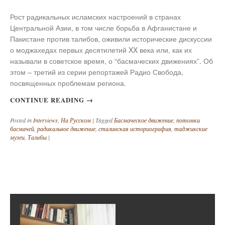
Рост радикальных исламских настроений в странах
Центральной Азии, в том числе борьба в Афганистане и
Пакистане против талибов, оживили исторические дискуссии
о моджахедах первых десятилетий XX века или, как их
называли в советское время, о “басмаческих движениях”. Об
этом – третий из серии репортажей Радио Свобода,
посвященных проблемам региона.
CONTINUE READING
→
Posted in
Interviews
,
На Русском
|
Tagged
Басмаческое движение
,
потомки
басмачей
,
радикальное движение
,
сталинская историография
,
таджикские
музеи
,
Талибы
|
Post navigation