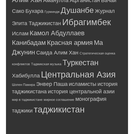
Душанбе
Сако
Бухара
Журнал
Гурминдж
Ибрагимбек
Элита Таджикистан
Камол Абдуллаев
Ислам
Канибадам
Красная армия
Ма
Джунин
Саида Алим Хан
Стратегическая оценка
Туркестан
конфликтов
Таджикская музыка
Центральная Азия
Хабибулла
Энвер Паша
исламисты
история
Шопен Памира
таджикистана
история центральной азии
монография
мир в таджикистане
мирное соглашение
таджикистан
таджики