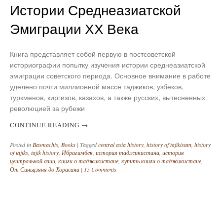
Истории Среднеазиатской
Эмиграции ХХ Века
Книга представляет собой первую в постсоветской
историографии попытку изучения истории среднеазиатской
эмиграции советского периода. Основное внимание в работе
уделено почти миллионной массе таджиков, узбеков,
туркменов, киргизов, казахов, а также русских, вытесненных
революцией за рубежи
CONTINUE READING
→
Posted in
Basmachis
,
Books
|
Tagged
central asia history
,
history of tajikistan
,
history
of tajiks
,
tajik history
,
Ибрагимбек
,
история таджикистана
,
история
центральной азии
,
книги о таджикистане
,
купить книги о таджикистане
,
От Синьцзяня до Хорасана
|
15 Comments