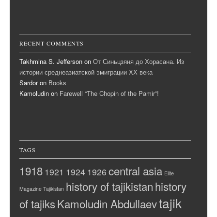
RECENT COMMENTS
Takhmina S. Jefferson
on
От Синьцзяня до Хорасана. Из
истории среднеазиатской эмиграции ХХ века
Sardor
on
Books
Kamoludin
on
Farewell “The Chopin of the Pamir”!
TAGS
1918
central asia
1921
1924
1926
Elite
history of tajikistan
history
Magazine Tajikistan
tajik
of tajiks
Kamoludin Abdullaev