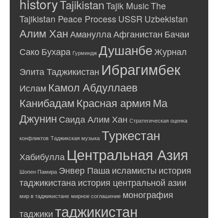
history
Tajikistan
Tajik Music
The
Tajikistan Peace Process
USSR
Uzbekistan
Алим Хан
Аманулла
Афганистан
Бачаи
Душанбе
Сако
Бухара
Журнал
Гурминдж
Ибрагимбек
Элита Таджикистан
Камол Абдуллаев
Ислам
Канибадам
Красная армия
Ма
Джунин
Саида Алим Хан
Стратегическая оценка
Туркестан
конфликтов
Таджикская музыка
Центральная Азия
Хабибулла
Энвер Паша
исламисты
история
Шопен Памира
таджикистана
история центральной азии
монография
мир в таджикистане
мирное соглашение
таджикистан
таджики