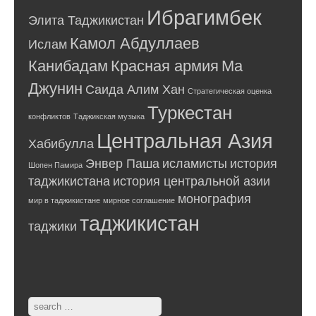
Ибрагимбек
Элита Таджикистан
Камол Абдуллаев
Ислам
Канибадам
Красная армия
Ма
Джунин
Саида Алим Хан
Стратегическая оценка
Туркестан
конфликтов
Таджикская музыка
Центральная Азия
Хабибулла
Энвер Паша
исламисты
история
Шопен Памира
таджикистана
история центральной азии
монография
мир в таджикистане
мирное соглашение
таджикистан
таджики
Search