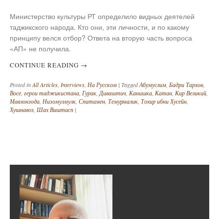
Министерство культуры РТ определило видных деятелей
таджикского народа. Кто они, эти личности, и по какому
принципу велся отбор? Ответа на вторую часть вопроса
«АП» не получила.
CONTINUE READING
→
Posted in
All Articles
,
Interviews
,
На Русском
|
Tagged
Абумуслим
,
Бадри Тархон
,
Восе
,
герои таджикистана
,
Гурак
,
Диваштич
,
Канишка
,
Катан
,
Кир Великий
,
Мавлонзода
,
Низомулмулк
,
Спитамен
,
Темурмалик
,
Тохир ибни Хусейн
,
Хушнавоз
,
Шах Виштасп
|
Post navigation