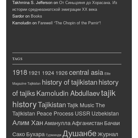
Takhmina S. Jefferson
on
От Синьцзяня до Хорасана. Из
истории среднеазиатской эмиграции ХХ века
Sardor
on
Books
Kamoludin
on
Farewell “The Chopin of the Pamir”!
TAGS
1918
central asia
1921
1924
1926
Elite
history of tajikistan
history
Magazine Tajikistan
tajik
of tajiks
Kamoludin Abdullaev
history
Tajikistan
Tajik Music
The
Tajikistan Peace Process
USSR
Uzbekistan
Алим Хан
Аманулла
Афганистан
Бачаи
Душанбе
Сако
Бухара
Журнал
Гурминдж