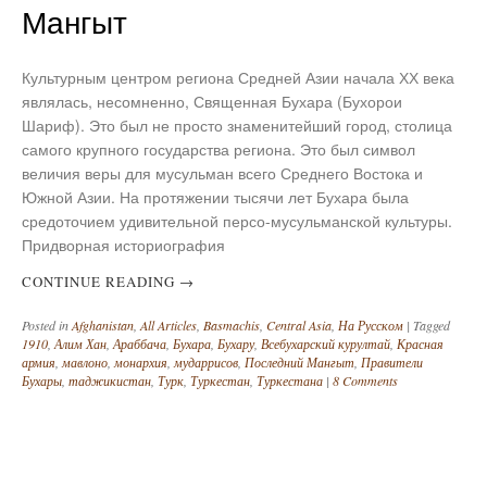
Мангыт
Культурным центром региона Средней Азии начала ХХ века
являлась, несомненно, Священная Бухара (Бухорои
Шариф). Это был не просто знаменитейший город, столица
самого крупного государства региона. Это был символ
величия веры для мусульман всего Среднего Востока и
Южной Азии. На протяжении тысячи лет Бухара была
средоточием удивительной персо-мусульманской культуры.
Придворная историография
CONTINUE READING
→
Posted in
Afghanistan
,
All Articles
,
Basmachis
,
Central Asia
,
На Русском
|
Tagged
1910
,
Алим Хан
,
Араббача
,
Бухара
,
Бухару
,
Всебухарский курултай
,
Красная
армия
,
мавлоно
,
монархия
,
мударрисов
,
Последний Мангыт
,
Правители
Бухары
,
таджикистан
,
Турк
,
Туркестан
,
Туркестана
|
8 Comments